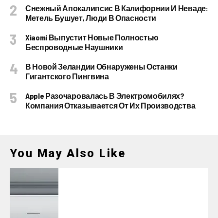
Снежный Апокалипсис В Калифорнии И Неваде:
Метель Бушует, Люди В Опасности
Xiaomi Выпустит Новые Полностью
Беспроводные Наушники
В Новой Зеландии Обнаружены Останки
Гигантского Пингвина
Apple Разочаровалась В Электромобилях?
Компания Отказывается От Их Производства
You May Also Like