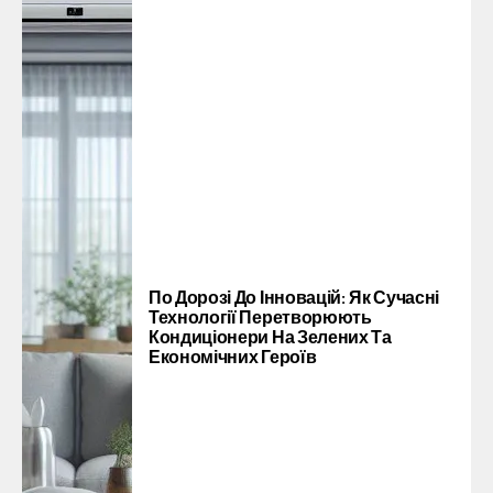
По Дорозі До Інновацій: Як Сучасні
Технології Перетворюють
Кондиціонери На Зелених Та
Економічних Героїв