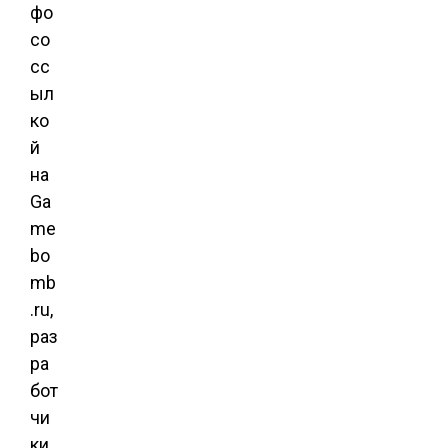
фо
со
сс
ыл
ко
й
на
Ga
me
bo
mb
.ru,
раз
ра
бот
чи
ки