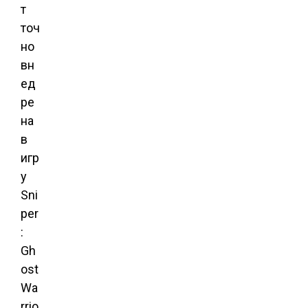
т
точ
но
вн
ед
ре
на
в
игр
у
Sni
per
:
Gh
ost
Wa
rrio