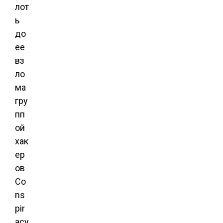
лот
ь
до
ее
вз
ло
ма
гру
пп
ой
хак
ер
ов
Co
ns
pir
acy