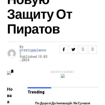
Защиту От
НОВОСТИ
Пиратов
By
prestigeplanne
r
Published
19.03
.2024
ADVERTISEMENT
Но
Trending
ва
я
По Дорозі До Інновацій: Як Сучасні