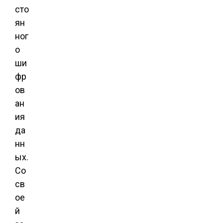
сто
ян
ног
о
ши
фр
ов
ан
ия
да
нн
ых.
Со
св
ое
й