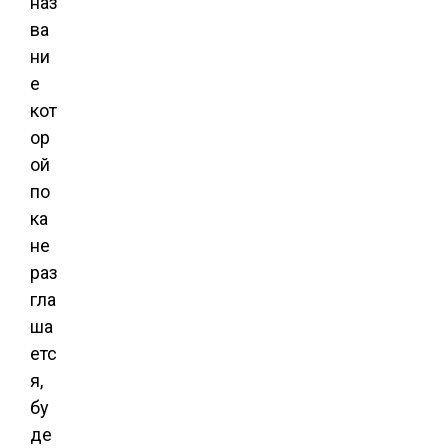
наз
ва
ни
е
кот
ор
ой
по
ка
не
раз
гла
ша
етс
я,
бу
де