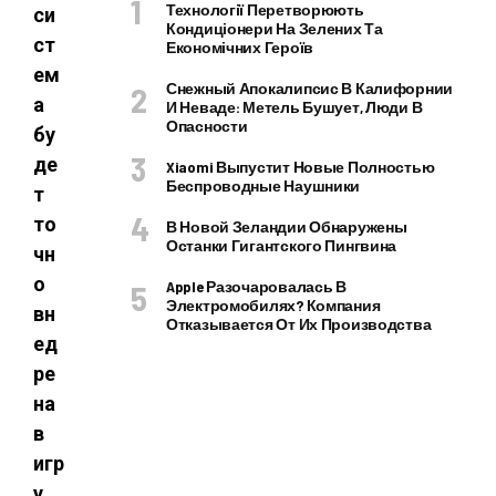
Технології Перетворюють
си
Кондиціонери На Зелених Та
ст
Економічних Героїв
ем
Снежный Апокалипсис В Калифорнии
а
И Неваде: Метель Бушует, Люди В
Опасности
бу
де
Xiaomi Выпустит Новые Полностью
Беспроводные Наушники
т
то
В Новой Зеландии Обнаружены
Останки Гигантского Пингвина
чн
о
Apple Разочаровалась В
Электромобилях? Компания
вн
Отказывается От Их Производства
ед
ре
на
в
игр
у