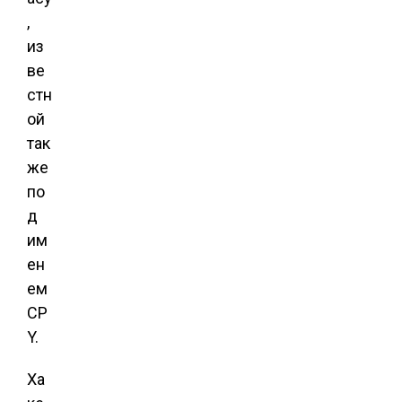
,
из
ве
стн
ой
так
же
по
д
им
ен
ем
CP
Y.
Ха