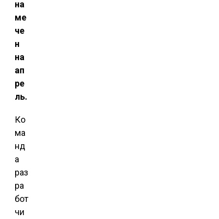
на
ме
че
н
на
ап
ре
ль.
Ко
ма
нд
а
раз
ра
бот
чи