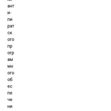
ант
и-
пи
рат
ск
ого
пр
огр
ам
мн
ого
об
ес
пе
че
ни