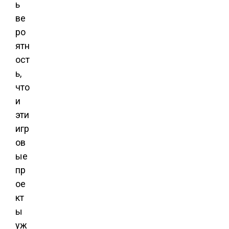
ь
ве
ро
ятн
ост
ь,
что
и
эти
игр
ов
ые
пр
ое
кт
ы
уж