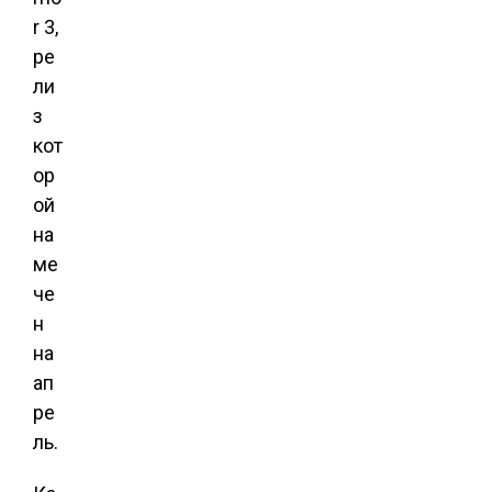
r 3,
ре
ли
з
кот
ор
ой
на
ме
че
н
на
ап
ре
ль.