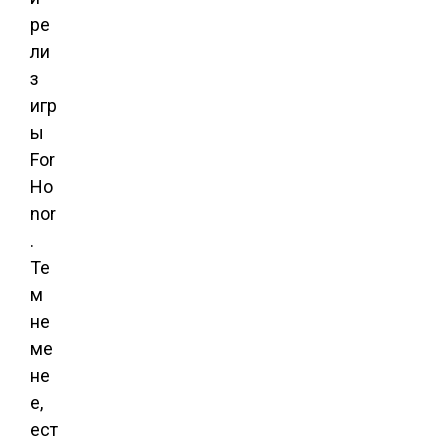
ре
ли
з
игр
ы
For
Ho
nor
.
Те
м
не
ме
не
е,
ест