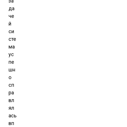
за
да
че
й
си
сте
ма
ус
пе
шн
о
сп
ра
вл
ял
ась
вп