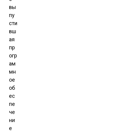
вы
пу
сти
вш
ая
пр
огр
ам
мн
ое
об
ес
пе
че
ни
е