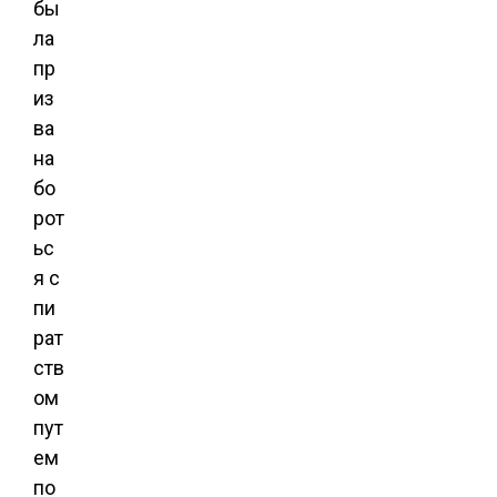
бы
ла
пр
из
ва
на
бо
рот
ьс
я с
пи
рат
ств
ом
пут
ем
по