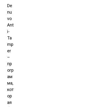
De
nu
vo
Ant
i-
Ta
mp
er
–
пр
огр
ам
ма,
кот
ор
ая