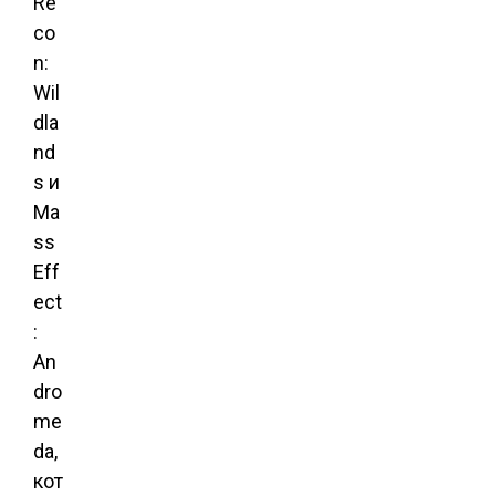
Re
co
n:
Wil
dla
nd
s и
Ma
ss
Eff
ect
:
An
dro
me
da,
кот