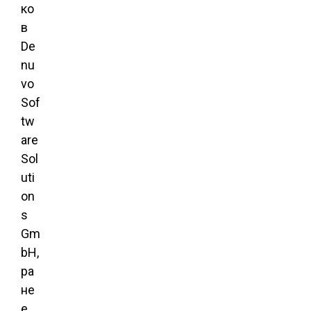
ко
в
De
nu
vo
Sof
tw
are
Sol
uti
on
s
Gm
bH,
ра
не
е