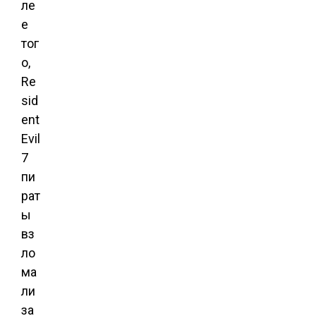
ле
е
тог
о,
Re
sid
ent
Evil
7
пи
рат
ы
вз
ло
ма
ли
за