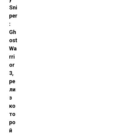
Sni
per
:
Gh
ost
Wa
rri
or
3,
ре
ли
з
ко
то
ро
й