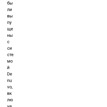
бы
ли
вы
пу
ще
ны
с
си
сте
мо
й
De
nu
vo,
вк
лю
ча