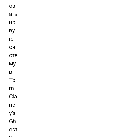
ов
ать
но
ву
ю
си
сте
му
в
To
m
Cla
nc
y’s
Gh
ost