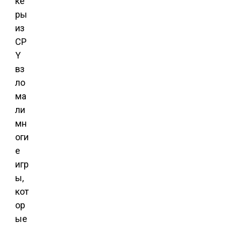
ке
ры
из
CP
Y
вз
ло
ма
ли
мн
оги
е
игр
ы,
кот
ор
ые