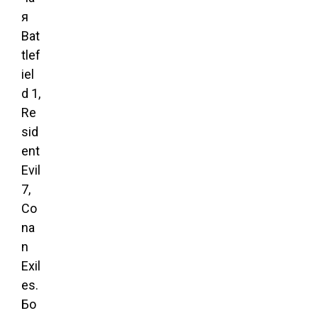
я
Bat
tlef
iel
d 1,
Re
sid
ent
Evil
7,
Co
na
n
Exil
es.
Бо