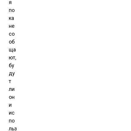
я
по
ка
не
со
об
ща
ют,
бу
ду
т
ли
он
и
ис
по
льз