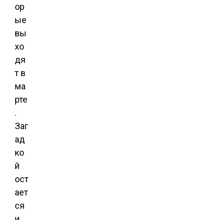
ор
ые
вы
хо
дя
т в
ма
рте
.
Заг
ад
ко
й
ост
ает
ся
и