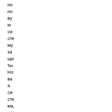
но
но
ву
ю
си
сте
му
за
щи
ты.
Но
ва
я
си
сте
ма,