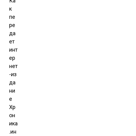
Ка
к
пе
ре
да
ет
инт
ер
нет
-из
да
ни
е
Хр
он
ика
.ин