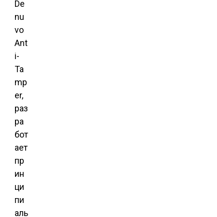
De
nu
vo
Ant
i-
Ta
mp
er,
раз
ра
бот
ает
пр
ин
ци
пи
аль