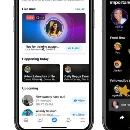
Угрозу Для Человечества
Идеальный Помощник На Кухне: Как
Выбрать Хороший Блендер
В Нидерландах Придумали Способ
Очистить Реки От Пластика