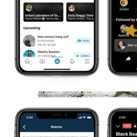
Телескоп «Хаббл» Показал Необычную
Галактику
Як Збільшити Продуктивність IPad
Google Вновь Привлекут К
Ответственности За Повторное
Неудаление Запрещённых Материалов
Ученые Назвали Новую Смертельную