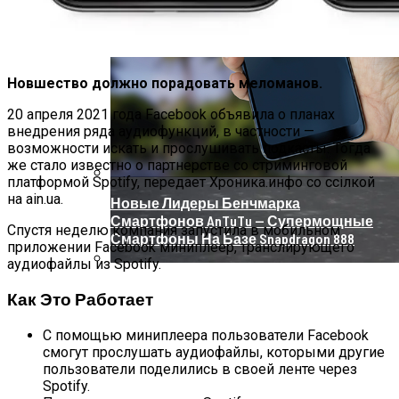
Новшество должно порадовать меломанов.
20 апреля 2021 года Facebook объявила о планах
внедрения ряда аудиофункций, в частности —
возможности искать и прослушивать подкасты. Тогда
же стало известно о партнерстве со стриминговой
платформой Spotify, передает Хроника.инфо со ссілкой
на ain.ua.
Новые Лидеры Бенчмарка
Смартфонов AnTuTu — Супермощные
Спустя неделю компания запустила в мобильном
Смартфоны На Базе Snapdragon 888
приложении Facebook миниплеер, транслирующего
аудиофайлы из Spotify.
Китай Готовит Путешествие К Луне
Как Это Работает
С помощью миниплеера пользователи Facebook
смогут прослушать аудиофайлы, которыми другие
пользователи поделились в своей ленте через
Spotify.