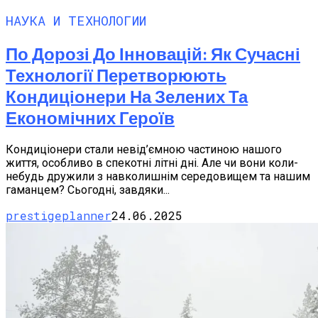
НАУКА И ТЕХНОЛОГИИ
По Дорозі До Інновацій: Як Сучасні
Технології Перетворюють
Кондиціонери На Зелених Та
Економічних Героїв
Кондиціонери стали невід’ємною частиною нашого
життя, особливо в спекотні літні дні. Але чи вони коли-
небудь дружили з навколишнім середовищем та нашим
гаманцем? Сьогодні, завдяки...
prestigeplanner
24.06.2025