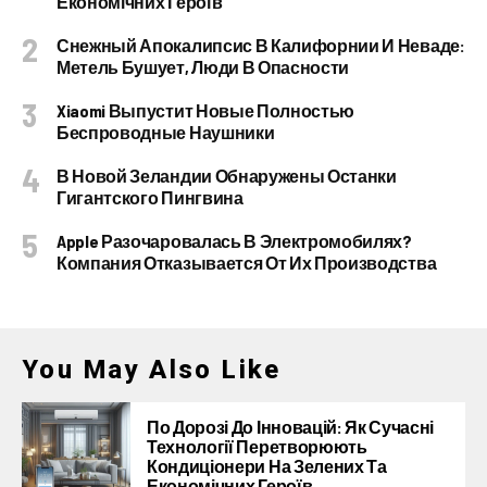
Економічних Героїв
Снежный Апокалипсис В Калифорнии И Неваде:
Метель Бушует, Люди В Опасности
Xiaomi Выпустит Новые Полностью
Беспроводные Наушники
В Новой Зеландии Обнаружены Останки
Гигантского Пингвина
Apple Разочаровалась В Электромобилях?
Компания Отказывается От Их Производства
You May Also Like
По Дорозі До Інновацій: Як Сучасні
Технології Перетворюють
Кондиціонери На Зелених Та
Економічних Героїв