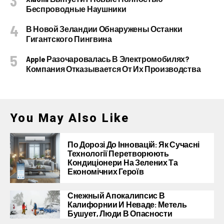
Беспроводные Наушники
В Новой Зеландии Обнаружены Останки
Гигантского Пингвина
Apple Разочаровалась В Электромобилях?
Компания Отказывается От Их Производства
You May Also Like
По Дорозі До Інновацій: Як Сучасні
Технології Перетворюють
Кондиціонери На Зелених Та
Економічних Героїв
Снежный Апокалипсис В
Калифорнии И Неваде: Метель
Бушует, Люди В Опасности