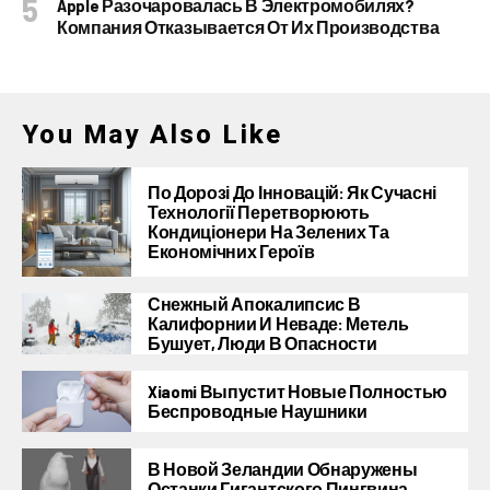
Apple Разочаровалась В Электромобилях?
Компания Отказывается От Их Производства
You May Also Like
По Дорозі До Інновацій: Як Сучасні
Технології Перетворюють
Кондиціонери На Зелених Та
Економічних Героїв
Снежный Апокалипсис В
Калифорнии И Неваде: Метель
Бушует, Люди В Опасности
Xiaomi Выпустит Новые Полностью
Беспроводные Наушники
В Новой Зеландии Обнаружены
Останки Гигантского Пингвина