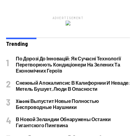
ADVERTISEMENT
Trending
По Дорозі До Інновацій: Як Сучасні Технології
Перетворюють Кондиціонери На Зелених Та
Економічних Героїв
Снежный Апокалипсис В Калифорнии И Неваде:
Метель Бушует, Люди В Опасности
Xiaomi Выпустит Новые Полностью
Беспроводные Наушники
В Новой Зеландии Обнаружены Останки
Гигантского Пингвина