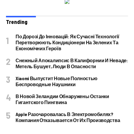
Trending
По Дорозі До Інновацій: Як Сучасні Технології
Перетворюють Кондиціонери На Зелених Та
Економічних Героїв
Снежный Апокалипсис В Калифорнии И Неваде:
Метель Бушует, Люди В Опасности
Xiaomi Выпустит Новые Полностью
Беспроводные Наушники
В Новой Зеландии Обнаружены Останки
Гигантского Пингвина
Apple Разочаровалась В Электромобилях?
Компания Отказывается От Их Производства