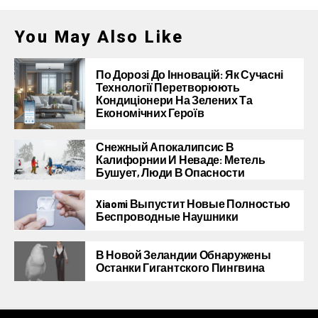
You May Also Like
По Дорозі До Інновацій: Як Сучасні
Технології Перетворюють
Кондиціонери На Зелених Та
Економічних Героїв
Снежный Апокалипсис В
Калифорнии И Неваде: Метель
Бушует, Люди В Опасности
Xiaomi Выпустит Новые Полностью
Беспроводные Наушники
В Новой Зеландии Обнаружены
Останки Гигантского Пингвина