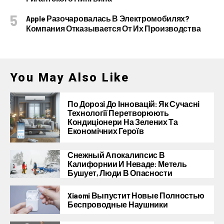
Apple Разочаровалась В Электромобилях?
Компания Отказывается От Их Производства
You May Also Like
По Дорозі До Інновацій: Як Сучасні
Технології Перетворюють
Кондиціонери На Зелених Та
Економічних Героїв
Снежный Апокалипсис В
Калифорнии И Неваде: Метель
Бушует, Люди В Опасности
Xiaomi Выпустит Новые Полностью
Беспроводные Наушники