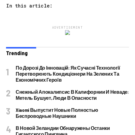
In this article:
ADVERTISEMENT
Trending
По Дорозі До Інновацій: Як Сучасні Технології
Перетворюють Кондиціонери На Зелених Та
Економічних Героїв
Снежный Апокалипсис В Калифорнии И Неваде:
Метель Бушует, Люди В Опасности
Xiaomi Выпустит Новые Полностью
Беспроводные Наушники
В Новой Зеландии Обнаружены Останки
Гигантского Пингвина