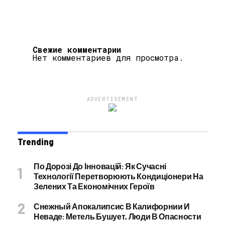
Свежие комментарии
Нет комментариев для просмотра.
ADVERTISEMENT
Trending
По Дорозі До Інновацій: Як Сучасні
Технології Перетворюють Кондиціонери На
Зелених Та Економічних Героїв
Снежный Апокалипсис В Калифорнии И
Неваде: Метель Бушует, Люди В Опасности