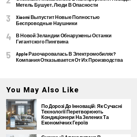
Метель Бушует, Люди В Опасности
Xiaomi Выпустит Новые Полностью
Беспроводные Наушники
В Новой Зеландии Обнаружены Останки
Гигантского Пингвина
Apple Разочаровалась В Электромобилях?
Компания Отказывается От Их Производства
You May Also Like
По Дорозі До Інновацій: Як Сучасні
Технології Перетворюють
Кондиціонери На Зелених Та
Економічних Героїв