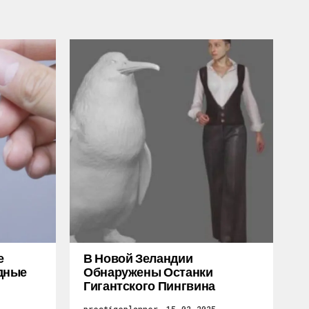
е
В Новой Зеландии
дные
Обнаружены Останки
Гигантского Пингвина