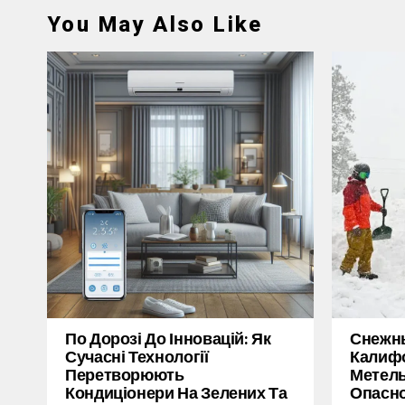
You May Also Like
По Дорозі До Інновацій: Як
Снежн
Сучасні Технології
Калифо
Перетворюють
Метель
Кондиціонери На Зелених Та
Опасн