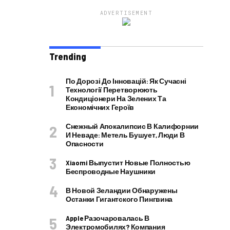
ADVERTISEMENT
Trending
По Дорозі До Інновацій: Як Сучасні
Технології Перетворюють
Кондиціонери На Зелених Та
Економічних Героїв
Снежный Апокалипсис В Калифорнии
И Неваде: Метель Бушует, Люди В
Опасности
Xiaomi Выпустит Новые Полностью
Беспроводные Наушники
В Новой Зеландии Обнаружены
Останки Гигантского Пингвина
Apple Разочаровалась В
Электромобилях? Компания