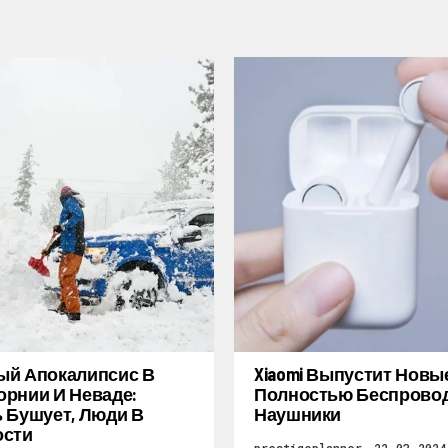
ый Апокалипсис В
Xiaomi Выпустит Новы
рнии И Неваде:
Полностью Беспрово
 Бушует, Люди В
Наушники
ости