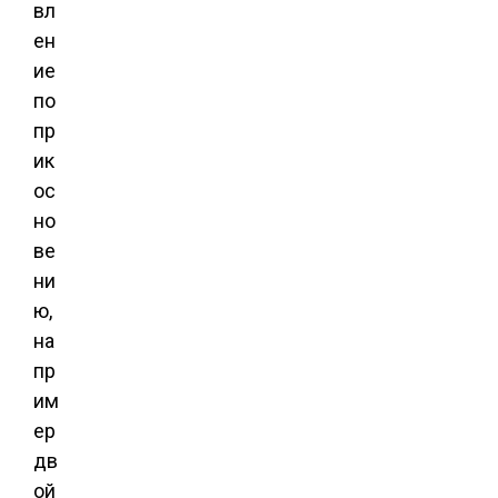
вл
ен
ие
по
пр
ик
ос
но
ве
ни
ю,
на
пр
им
ер
дв
ой