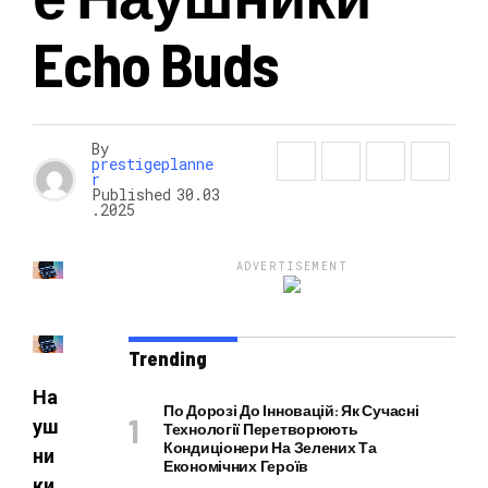
Echo Buds
НОВОСТИ
By
prestigeplanne
r
Published
30.03
.2025
ADVERTISEMENT
Trending
На
По Дорозі До Інновацій: Як Сучасні
уш
Технології Перетворюють
Кондиціонери На Зелених Та
ни
Економічних Героїв
ки