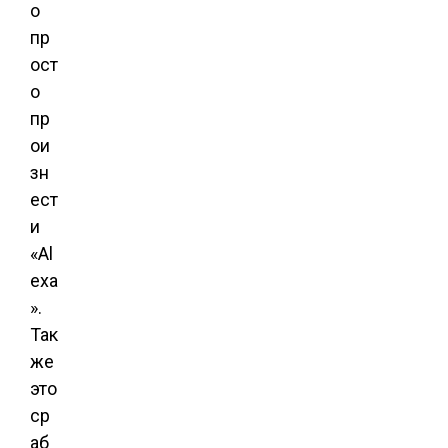
о
пр
ост
о
пр
ои
зн
ест
и
«Al
exa
».
Так
же
это
ср
аб