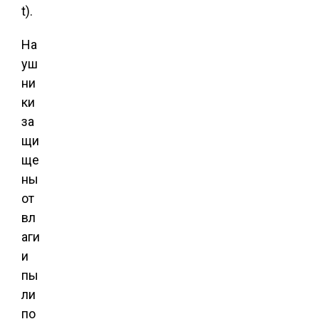
t).
На
уш
ни
ки
за
щи
ще
ны
от
вл
аги
и
пы
ли
по