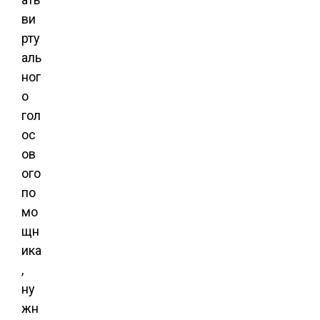
ви
рту
аль
ног
о
гол
ос
ов
ого
по
мо
щн
ика
,
ну
жн