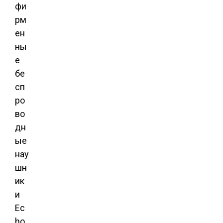
фи
рм
ен
ны
е
бе
сп
ро
во
дн
ые
нау
шн
ик
и
Ec
ho