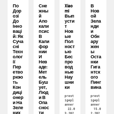
По
Сне
Xiao
В
Дор
Жны
Mi
Нов
Озі
Й
Вып
Ой
До
Апо
Усти
Зела
Інно
Кали
Т
Нди
Ваці
Псис
Нов
И
Й: Як
В
Ые
Обн
Суча
Кали
Пол
Ару
Сні
Фор
Ност
Жен
Техн
Нии
Ью
Ы
Олог
И
Бес
Оста
Ії
Нев
Про
Нки
Пер
Аде:
Вод
Гига
Етво
Мет
Ные
Нтск
Рюю
Ель
Нау
Ого
Ть
Буш
Шни
Пинг
Кон
Ует,
Ки
Вина
Диці
Люд
prest
prest
Онер
И В
igepl
igepl
И На
Опа
anner
anner
Зеле
Снос
22.0
15.0
Них
Ти
3.202
2.202