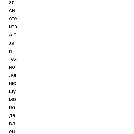
ас
си
сте
нта
Ale
xa
и
тех
но
лог
ию
шу
мо
по
да
вл
ен