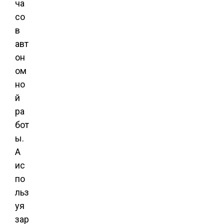
ча
со
в
авт
он
ом
но
й
ра
бот
ы.
А
ис
по
льз
уя
зар