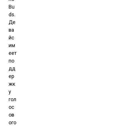
Bu
ds.
Де
ва
йс
им
еет
по
дд
ер
жк
у
гол
ос
ов
ого