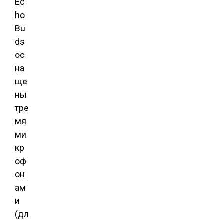
Ec
ho
Bu
ds
ос
на
ще
ны
тре
мя
ми
кр
оф
он
ам
и
(дл