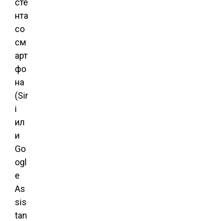
сте
нта
со
см
арт
фо
на
(Sir
i
ил
и
Go
ogl
e
As
sis
tan