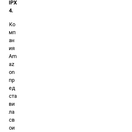
IPX
4.
Ко
мп
ан
ия
Am
az
on
пр
ед
ста
ви
ла
св
ои