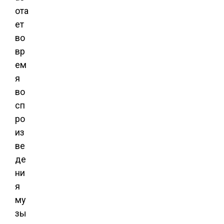
ота
ет
во
вр
ем
я
во
сп
ро
из
ве
де
ни
я
му
зы