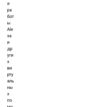
я
ра
бот
ы
Ale
xa
и
др
уги
х
ви
рту
аль
ны
х
по
мо