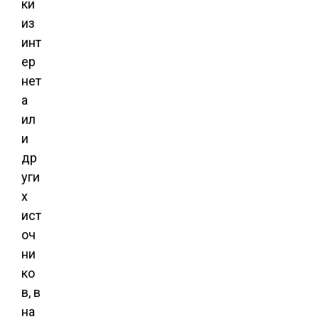
ки
из
инт
ер
нет
а
ил
и
др
уги
х
ист
оч
ни
ко
в, в
на