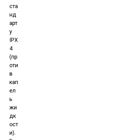
ста
нд
арт
у
IPX
4
(пр
оти
в
кап
ел
ь
жи
дк
ост
и).