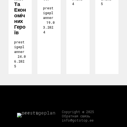
Та
4
5
prest
Екон
igepl
Оміч
anner
Них
19.0
Геро
3.202
Їв
4
prest
igepl
anner
24.0
6.202
5
Copyright © 2025
Обратная связь
info@gototop.ee