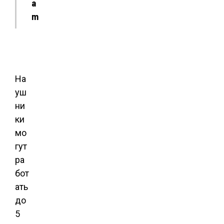
a
m
На
уш
ни
ки
мо
гут
ра
бот
ать
до
5