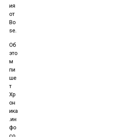
ия
от
Bo
se.
Об
это
м
пи
ше
т
Хр
он
ика
.ин
фо
со