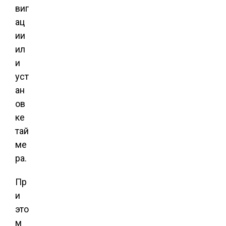
виг
ац
ии
ил
и
уст
ан
ов
ке
тай
ме
ра.
Пр
и
это
м