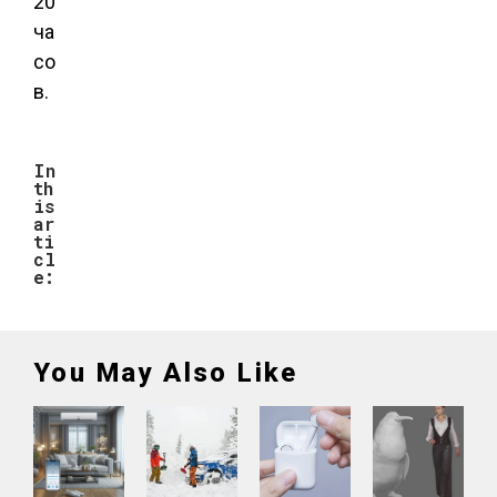
20
ча
со
в.
In
th
is
ar
ti
cl
e:
You May Also Like