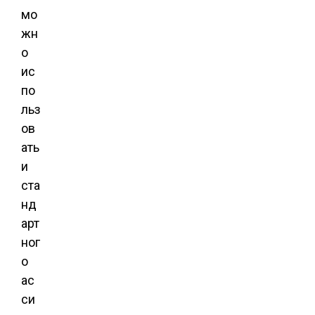
мо
жн
о
ис
по
льз
ов
ать
и
ста
нд
арт
ног
о
ас
си