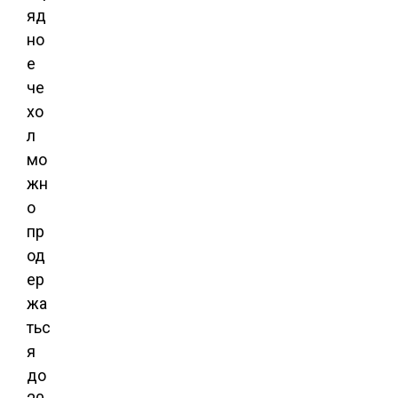
яд
но
е
че
хо
л
мо
жн
о
пр
од
ер
жа
тьс
я
до