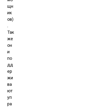
щн
ик
ов)
.
Так
же
он
и
по
дд
ер
жи
ва
ют
уп
ра