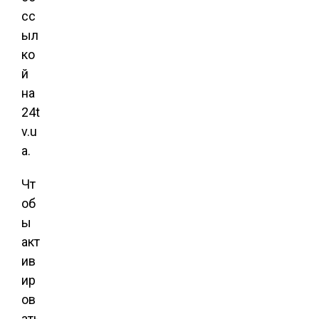
сс
ыл
ко
й
на
24t
v.u
a.
Чт
об
ы
акт
ив
ир
ов
ать