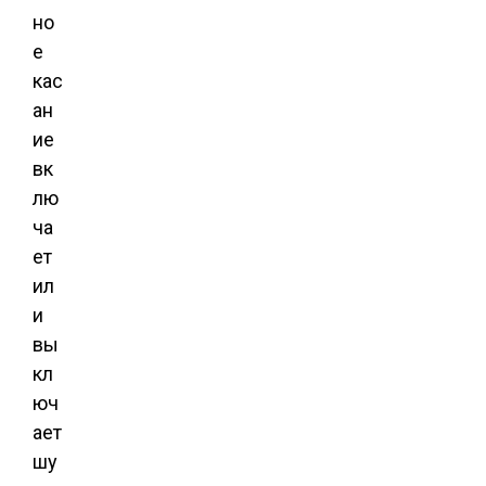
но
е
кас
ан
ие
вк
лю
ча
ет
ил
и
вы
кл
юч
ает
шу