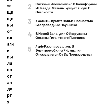
Снежный Апокалипсис В Калифорнии
за
И Неваде: Метель Бушует, Люди В
щи
Опасности
ще
Xiaomi Выпустит Новые Полностью
ны
Беспроводные Наушники
от
В Новой Зеландии Обнаружены
вл
Останки Гигантского Пингвина
аги
Apple Разочаровалась В
и
Электромобилях? Компания
Отказывается От Их Производства
пы
ли
по
ст
ан
да
рт
у