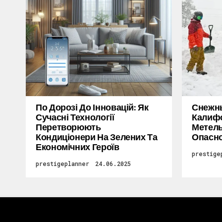
По Дорозі До Інновацій: Як
Снежн
Сучасні Технології
Калифо
Перетворюють
Метель
Кондиціонери На Зелених Та
Опасн
Економічних Героїв
prestige
prestigeplanner
24.06.2025