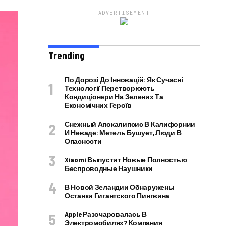
ADVERTISEMENT
Trending
По Дорозі До Інновацій: Як Сучасні
Технології Перетворюють
Кондиціонери На Зелених Та
Економічних Героїв
Снежный Апокалипсис В Калифорнии
И Неваде: Метель Бушует, Люди В
Опасности
Xiaomi Выпустит Новые Полностью
Беспроводные Наушники
В Новой Зеландии Обнаружены
Останки Гигантского Пингвина
Apple Разочаровалась В
Электромобилях? Компания