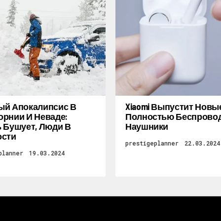
ый Апокалипсис В
Xiaomi Выпустит Новы
рнии И Неваде:
Полностью Беспрово
 Бушует, Люди В
Наушники
ости
prestigeplanner
22.03.2024
planner
19.03.2024