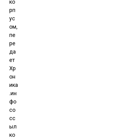
ко
рп
ус
ом,
пе
ре
да
ет
Хр
он
ика
.ин
фо
со
сс
ыл
ко