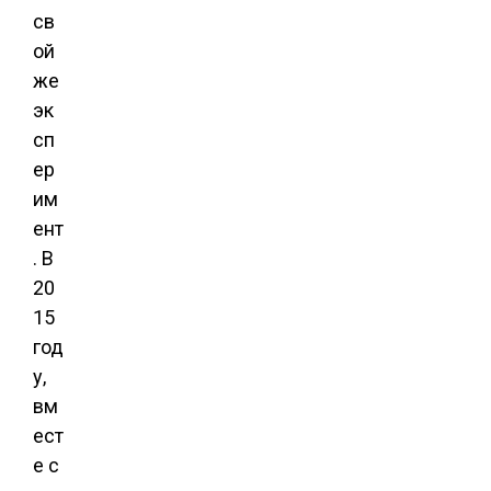
св
ой
же
эк
сп
ер
им
ент
. В
20
15
год
у,
вм
ест
е с