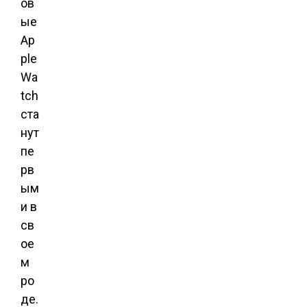
ов
ые
Ap
ple
Wa
tch
ста
нут
пе
рв
ым
и в
св
ое
м
ро
де.