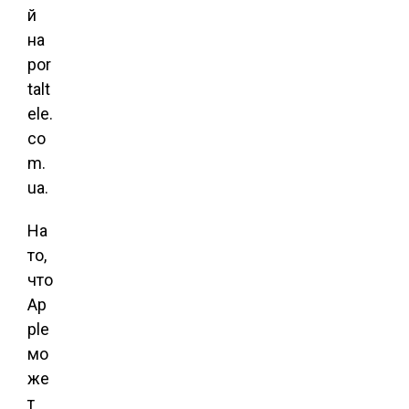
й
на
por
talt
ele.
co
m.
ua.
На
то,
что
Ap
ple
мо
же
т