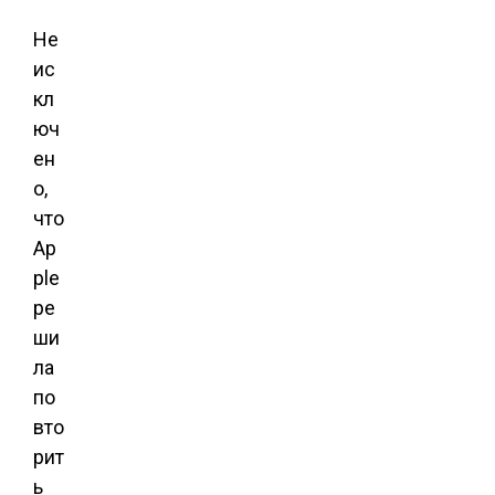
Не
ис
кл
юч
ен
о,
что
Ap
ple
ре
ши
ла
по
вто
рит
ь