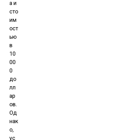
а и
сто
им
ост
ью
в
10
00
0
до
лл
ар
ов.
Од
нак
о,
ус