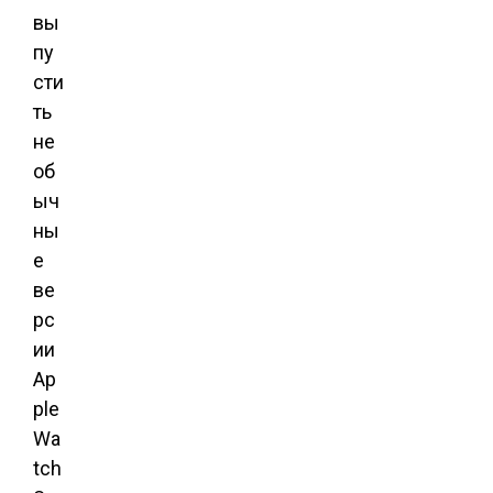
вы
пу
сти
ть
не
об
ыч
ны
е
ве
рс
ии
Ap
ple
Wa
tch