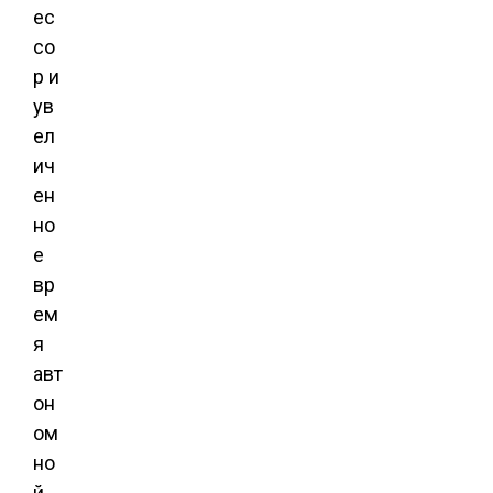
ес
со
р и
ув
ел
ич
ен
но
е
вр
ем
я
авт
он
ом
но
й