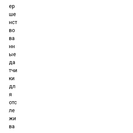
ер
ше
нст
во
ва
нн
ые
да
тчи
ки
дл
я
отс
ле
жи
ва