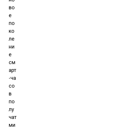
во
е
по
ко
ле
ни
е
см
арт
-ча
со
в
по
лу
чат
ми