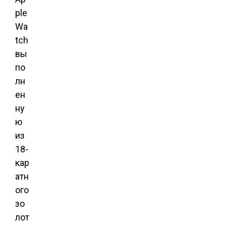
ple
Wa
tch
вы
по
лн
ен
ну
ю
из
18-
кар
атн
ого
зо
лот