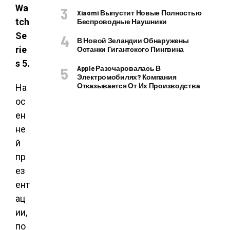
Wa
Xiaomi Выпустит Новые Полностью
tch
Беспроводные Наушники
Se
В Новой Зеландии Обнаружены
rie
Останки Гигантского Пингвина
s 5.
Apple Разочаровалась В
Электромобилях? Компания
Отказывается От Их Производства
На
ос
ен
не
й
пр
ез
ент
ац
ии,
по