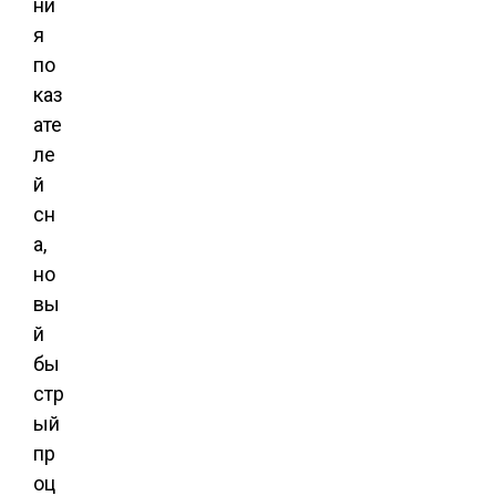
ни
я
по
каз
ате
ле
й
сн
а,
но
вы
й
бы
стр
ый
пр
оц