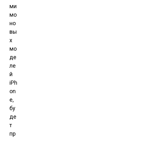
ми
мо
но
вы
х
мо
де
ле
й
iPh
on
e,
бу
де
т
пр