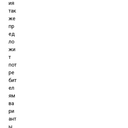
ия
так
же
пр
ед
ло
жи
т
пот
ре
бит
ел
ям
ва
ри
ант
ы