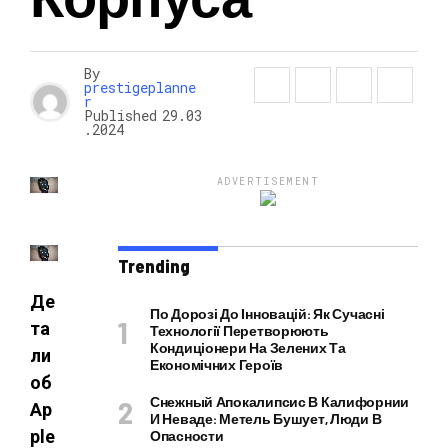
НОВОСТИ
By
prestigeplanne
r
Published
29.03
.2024
ADVERTISEMENT
Trending
Де
По Дорозі До Інновацій: Як Сучасні
та
Технології Перетворюють
Кондиціонери На Зелених Та
ли
Економічних Героїв
об
Снежный Апокалипсис В Калифорнии
Ap
И Неваде: Метель Бушует, Люди В
ple
Опасности