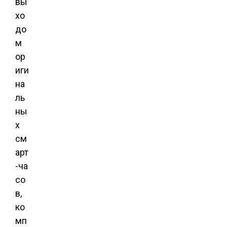
вы
хо
до
м
ор
иги
на
ль
ны
х
см
арт
-ча
со
в,
ко
мп