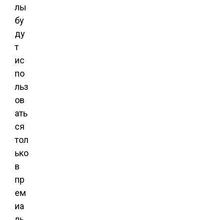
лы
бу
ду
т
ис
по
льз
ов
ать
ся
тол
ько
в
пр
ем
иа
ль