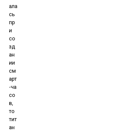
ала
сь
пр
и
со
зд
ан
ии
см
арт
-ча
со
в,
то
тит
ан