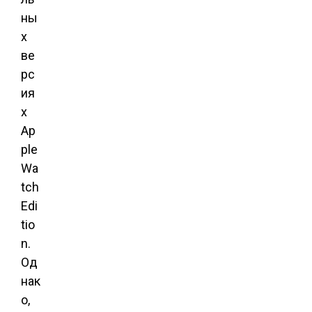
ны
х
ве
рс
ия
х
Ap
ple
Wa
tch
Edi
tio
n.
Од
нак
о,