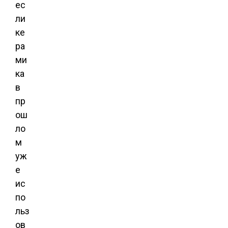
ес
ли
ке
ра
ми
ка
в
пр
ош
ло
м
уж
е
ис
по
льз
ов