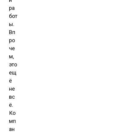
ра
бот
ы.
Вп
ро
че
м,
это
ещ
ё
не
вс
ё.
Ко
мп
ан