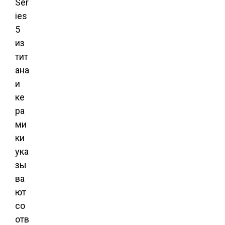
Ser
ies
5
из
тит
ана
и
ке
ра
ми
ки
ука
зы
ва
ют
со
отв