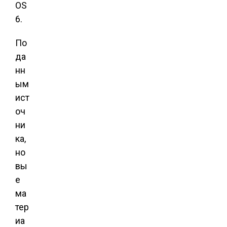
OS
6.
По
да
нн
ым
ист
оч
ни
ка,
но
вы
е
ма
тер
иа