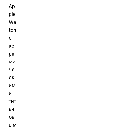
Ap
ple
Wa
tch
с
ке
ра
ми
че
ск
им
и
тит
ан
ов
ым