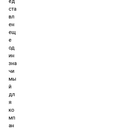
ед
ста
вл
ен
ещ
е
од
ин
зна
чи
мы
й
дл
я
ко
мп
ан