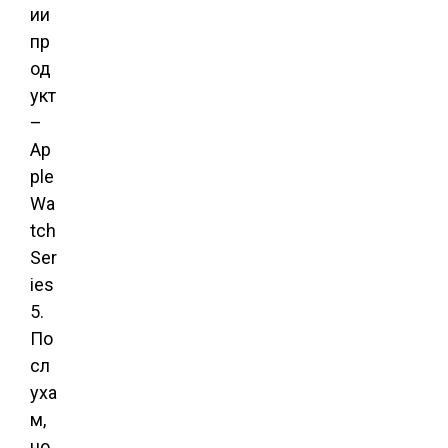
ии
пр
од
укт
–
Ap
ple
Wa
tch
Ser
ies
5.
По
сл
уха
м,
но