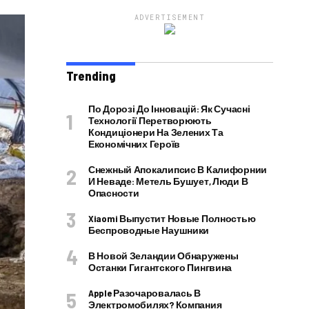
ADVERTISEMENT
Trending
По Дорозі До Інновацій: Як Сучасні
Технології Перетворюють
Кондиціонери На Зелених Та
Економічних Героїв
Снежный Апокалипсис В Калифорнии
И Неваде: Метель Бушует, Люди В
Опасности
Xiaomi Выпустит Новые Полностью
Беспроводные Наушники
В Новой Зеландии Обнаружены
Останки Гигантского Пингвина
Apple Разочаровалась В
Электромобилях? Компания