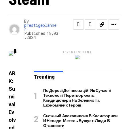
НОВОСТИ
By
prestigeplanne
r
Published
18.03
.2024
ADVERTISEMENT
AR
Trending
K:
Su
По Дорозі До Інновацій: Як Сучасні
Технології Перетворюють
rvi
Кондиціонери На Зелених Та
val
Економічних Героїв
Ev
Снежный Апокалипсис В Калифорнии
olv
И Неваде: Метель Бушует, Люди В
Опасности
ed