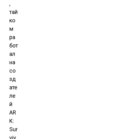
,
тай
ко
м
ра
бот
ал
на
со
зд
ате
ле
й
AR
K:
Sur
viv