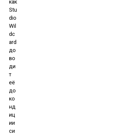
как
Stu
dio
Wil
dc
ard
до
во
ди
т
её
до
ко
нд
иц
ии
си