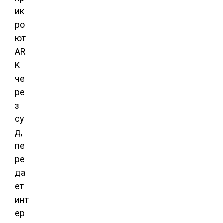
ик
ро
ют
AR
K
че
ре
з
су
д,
пе
ре
да
ет
инт
ер