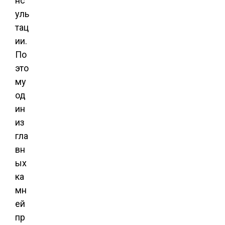
нс
уль
тац
ии.
По
это
му
од
ин
из
гла
вн
ых
ка
мн
ей
пр