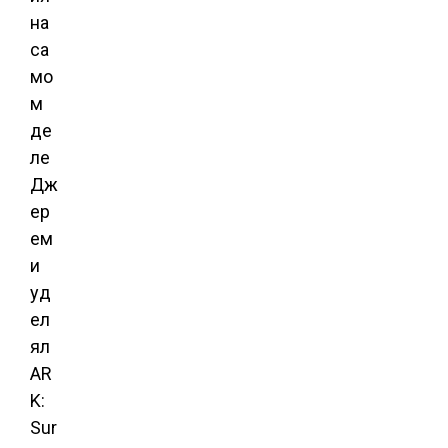
на
са
мо
м
де
ле
Дж
ер
ем
и
уд
ел
ял
AR
K:
Sur