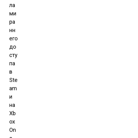
ла
ми
ра
нн
его
до
сту
па
в
Ste
am
и
на
Xb
ox
On