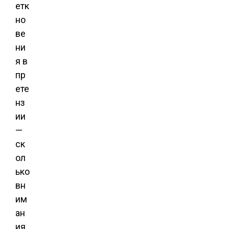
етк
но
ве
ни
я в
пр
ете
нз
ии
—
ск
ол
ько
вн
им
ан
ия