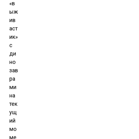
«в
ыж
ив
аст
ик»
с
ди
но
зав
ра
ми
на
тек
ущ
ий
мо
ме