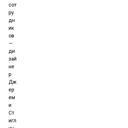
сот
ру
дн
ик
ов
—
ди
зай
не
р
Дж
ер
ем
и
Ст
игл