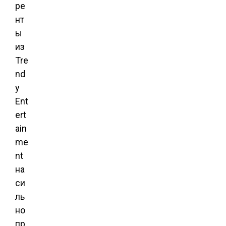
ре
нт
ы
из
Tre
nd
y
Ent
ert
ain
me
nt
на
си
ль
но
пр