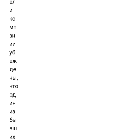
ел
и
ко
мп
ан
ии
уб
еж
де
ны,
что
од
ин
из
бы
вш
их