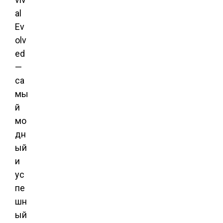
al
Ev
olv
ed
—
са
мы
й
мо
дн
ый
и
ус
пе
шн
ый