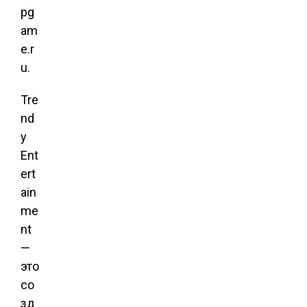
pg
am
e.r
u.
Tre
nd
y
Ent
ert
ain
me
nt
—
это
со
зд