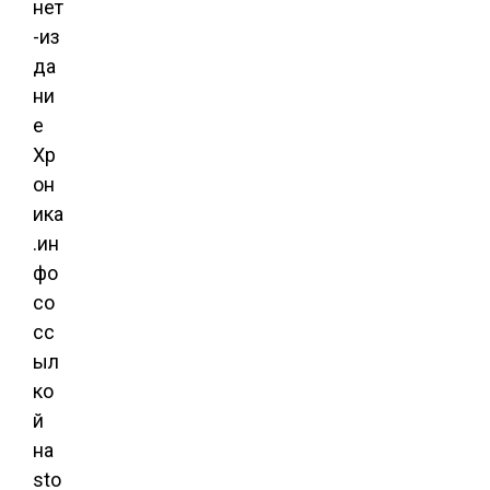
нет
-из
да
ни
е
Хр
он
ика
.ин
фо
со
сс
ыл
ко
й
на
sto