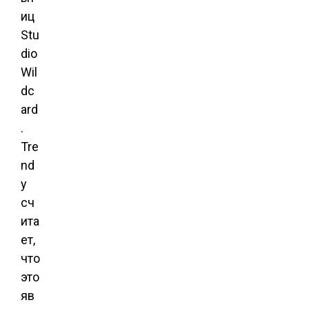
иц
Stu
dio
Wil
dc
ard
.
Tre
nd
y
сч
ита
ет,
что
это
яв