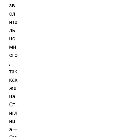
зв
ол
ите
ль
но
мн
ого
,
так
как
же
на
Ст
игл
иц
а —