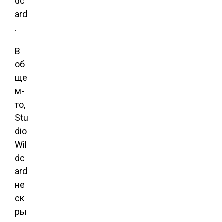
dc
ard
.
В
об
ще
м-
то,
Stu
dio
Wil
dc
ard
не
ск
ры