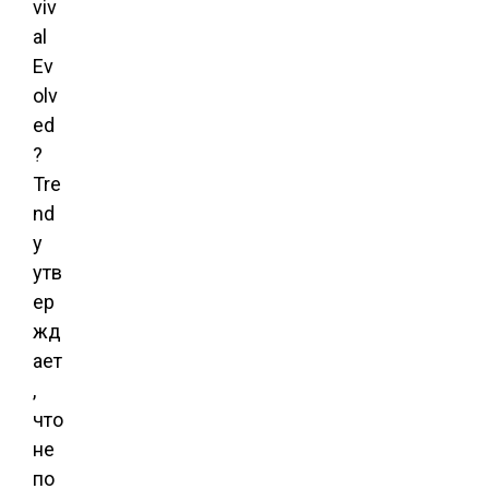
viv
al
Ev
olv
ed
?
Tre
nd
y
утв
ер
жд
ает
,
что
не
по