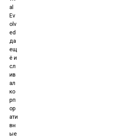
al
Ev
olv
ed
да
ещ
ё и
сл
ив
ал
ко
рп
ор
ати
вн
ые