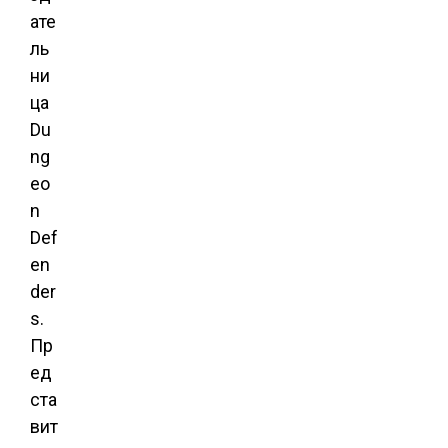
ате
ль
ни
ца
Du
ng
eo
n
Def
en
der
s.
Пр
ед
ста
вит