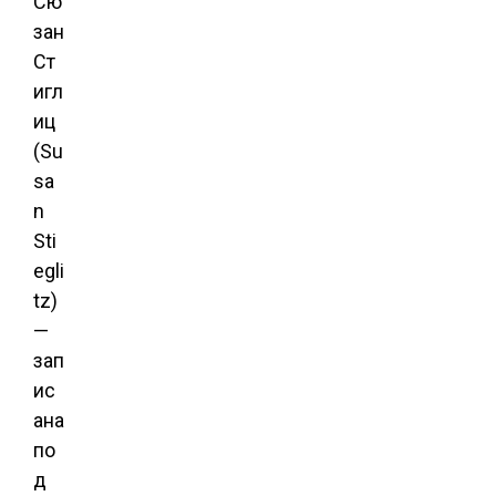
Сю
зан
Ст
игл
иц
(Su
sa
n
Sti
egli
tz)
—
зап
ис
ана
по
д