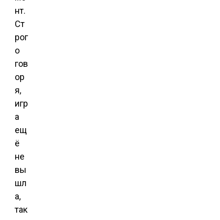
нт.
Ст
рог
о
гов
ор
я,
игр
а
ещ
ё
не
вы
шл
а,
так