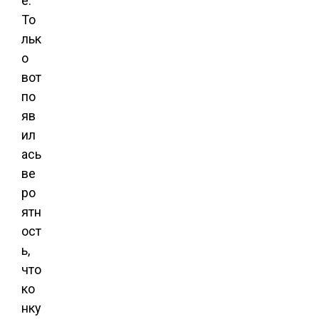
e.
То
льк
о
вот
по
яв
ил
ась
ве
ро
ятн
ост
ь,
что
ко
нку