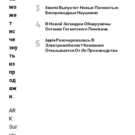
мо
Xiaomi Выпустит Новые Полностью
Беспроводные Наушники
же
т
В Новой Зеландии Обнаружены
Останки Гигантского Пингвина
ис
че
Apple Разочаровалась В
Электромобилях? Компания
зну
Отказывается От Их Производства
ть
из
пр
од
аж
и.
AR
K:
Sur
viv