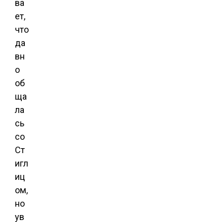
ва
ет,
что
да
вн
о
об
ща
ла
сь
со
Ст
игл
иц
ом,
но
ув