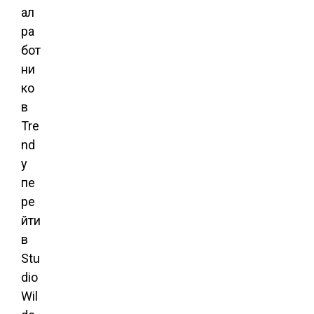
ал
ра
бот
ни
ко
в
Tre
nd
y
пе
ре
йти
в
Stu
dio
Wil