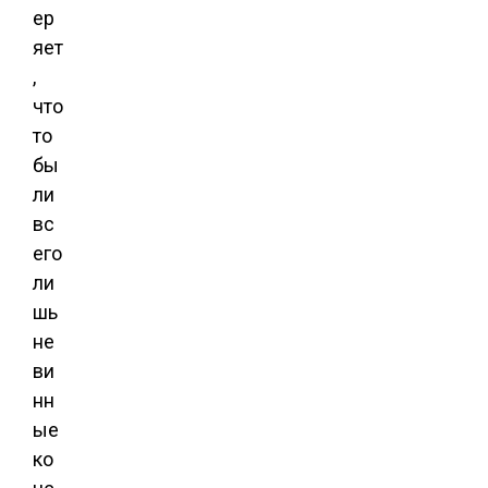
ер
яет
,
что
то
бы
ли
вс
его
ли
шь
не
ви
нн
ые
ко