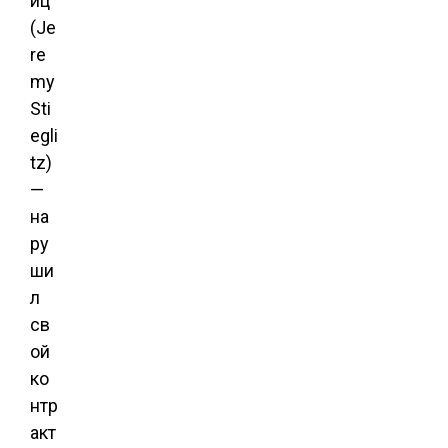
иц
(Je
re
my
Sti
egli
tz)
—
на
ру
ши
л
св
ой
ко
нтр
акт