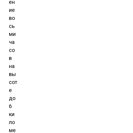
ен
ие
во
сь
ми
ча
со
в
на
вы
сот
е
до
6
ки
ло
ме