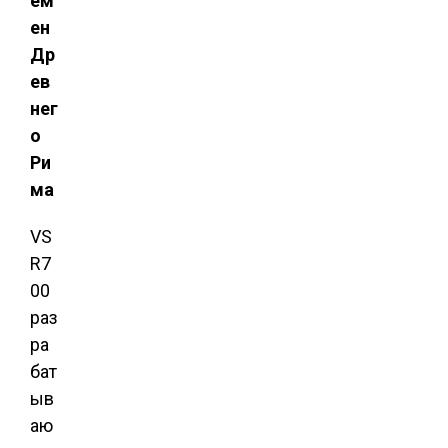
ем
ен
Др
ев
нег
о
Ри
ма
VS
R7
00
раз
ра
бат
ыв
аю