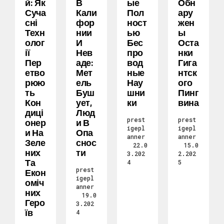
Й: Як
В
Ые
Обн
Суча
Кали
Пол
Ару
Сні
Фор
Ност
Жен
Техн
Нии
Ью
Ы
Олог
И
Бес
Оста
Ії
Нев
Про
Нки
Пер
Аде:
Вод
Гига
Етво
Мет
Ные
Нтск
Рюю
Ель
Нау
Ого
Ть
Буш
Шни
Пинг
Кон
Ует,
Ки
Вина
Диці
Люд
prest
prest
Онер
И В
igepl
igepl
И На
Опа
anner
anner
Зеле
Снос
22.0
15.0
Них
Ти
3.202
2.202
Та
4
5
prest
Екон
igepl
Оміч
anner
Них
19.0
Геро
3.202
Їв
4