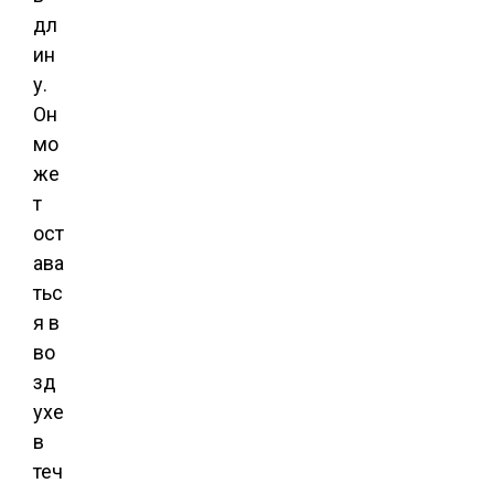
дл
ин
у.
Он
мо
же
т
ост
ава
тьс
я в
во
зд
ухе
в
теч