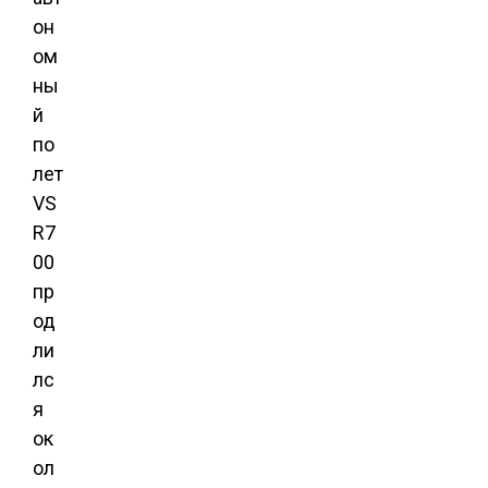
он
ом
ны
й
по
лет
VS
R7
00
пр
од
ли
лс
я
ок
ол