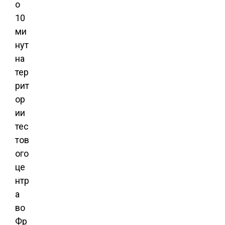
о
10
ми
нут
на
тер
рит
ор
ии
тес
тов
ого
це
нтр
а
во
Фр