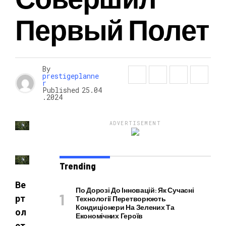
Первый Полет
НОВОСТИ
By
prestigeplanne
r
Published
25.04
.2024
ADVERTISEMENT
Trending
Ве
По Дорозі До Інновацій: Як Сучасні
рт
Технології Перетворюють
Кондиціонери На Зелених Та
ол
Економічних Героїв
ет