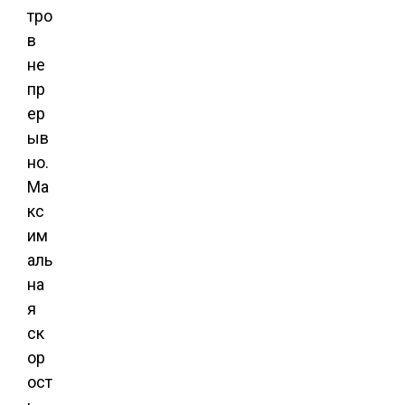
тро
в
не
пр
ер
ыв
но.
Ма
кс
им
аль
на
я
ск
ор
ост