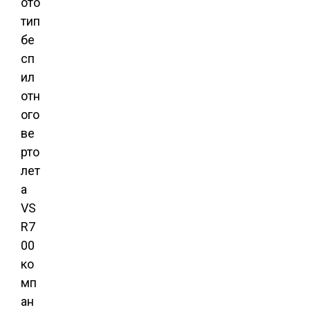
ото
тип
бе
сп
ил
отн
ого
ве
рто
лет
а
VS
R7
00
ко
мп
ан