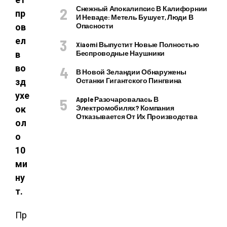
Снежный Апокалипсис В Калифорнии
пр
И Неваде: Метель Бушует, Люди В
Опасности
ов
ел
Xiaomi Выпустит Новые Полностью
Беспроводные Наушники
в
во
В Новой Зеландии Обнаружены
Останки Гигантского Пингвина
зд
ухе
Apple Разочаровалась В
Электромобилях? Компания
ок
Отказывается От Их Производства
ол
о
10
ми
ну
т.
Пр