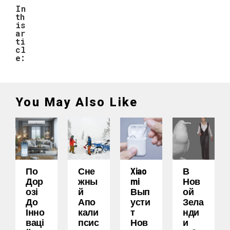
In
th
is
ar
ti
cl
e:
You May Also Like
По
Сне
Xiao
В
Дор
Жны
Mi
Нов
Озі
Й
Вып
Ой
До
Апо
Усти
Зела
Інно
Кали
Т
Нди
Ваці
Псис
Нов
И