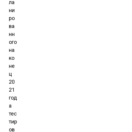
ла
ни
ро
ва
нн
ого
на
ко
не
ц
20
21
год
а
тес
тир
ов