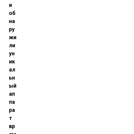
и
об
на
ру
жи
ли
ун
ик
ал
ьн
ый
ап
па
ра
т
вр