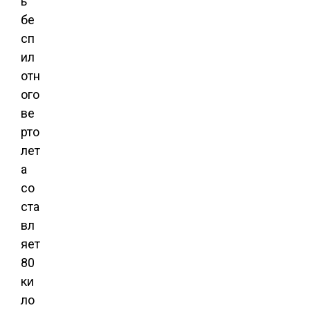
ь
бе
сп
ил
отн
ого
ве
рто
лет
а
со
ста
вл
яет
80
ки
ло