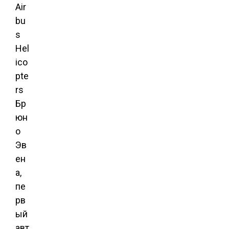
Air
bu
s
Hel
ico
pte
rs
Бр
юн
о
Эв
ен
а,
пе
рв
ый
авт