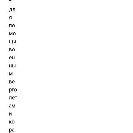
т
дл
я
по
мо
щи
во
ен
ны
м
ве
рто
лет
ам
и
ко
ра