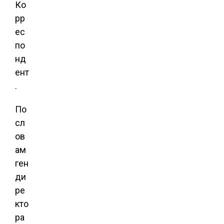
Ко
рр
ес
по
нд
ент
.
По
сл
ов
ам
ген
ди
ре
кто
ра