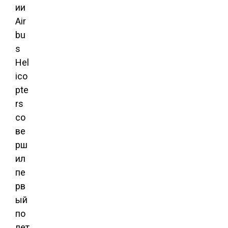
ии
Air
bu
s
Hel
ico
pte
rs
со
ве
рш
ил
пе
рв
ый
по
лет