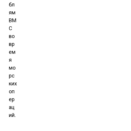
бл
ям
ВМ
С
во
вр
ем
я
мо
рс
ких
оп
ер
ац
ий.