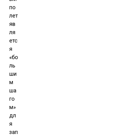
по
лет
яв
ля
етс
я
«бо
ль
ши
м
ша
го
м»
дл
я
зап