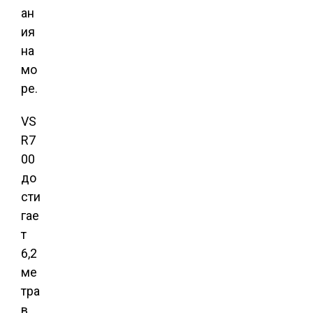
ан
ия
на
мо
ре.
VS
R7
00
до
сти
гае
т
6,2
ме
тра
в