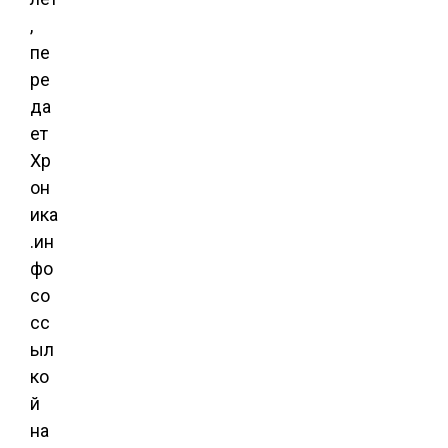
,
пе
ре
да
ет
Хр
он
ика
.ин
фо
со
сс
ыл
ко
й
на