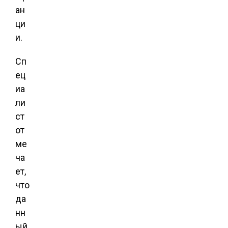
ан
ци
и.
Сп
ец
иа
ли
ст
от
ме
ча
ет,
что
да
нн
ый