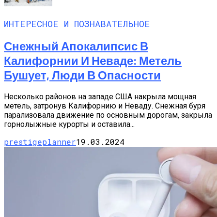
ИНТЕРЕСНОЕ И ПОЗНАВАТЕЛЬНОЕ
Снежный Апокалипсис В
Калифорнии И Неваде: Метель
Бушует, Люди В Опасности
Несколько районов на западе США накрыла мощная
метель, затронув Калифорнию и Неваду. Снежная буря
парализовала движение по основным дорогам, закрыла
горнолыжные курорты и оставила...
prestigeplanner
19.03.2024