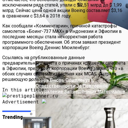
исключением ряда статей, упали с $ 2,51 млрд до $ 1,99
Телескоп «Хаббл» Показал Необычную
млрд. Сейчас цена одной акции Boeing составляет $3,16
Галактику
в сравнении с $3,64 в 2018 году.
Как сообщали «Комментарии», причиной катастрофы
самолетов «Боинг-737 MAX» в Индонезии и Эфиопии в
последние месяцы стала некорректная работа
программного обеспечения. Об этом заявил президент
корпорации Boeing Деннис Мюиленбург.
Ссылаясь на опубликованные данные
предварительного отчета о причинах крушения самолета
в Эфиопии, президент корпорации Boeing заявил, что «в
Як Збільшити Продуктивність IPad
обоих случаях система, известная как MCAS, сыграла
решающую роль».
Google Вновь Привлекут К
Ответственности За Повторное
In this article:
Неудаление Запрещённых Материалов
Advertisement
Trending
Ученые Назвали Новую Смертельную