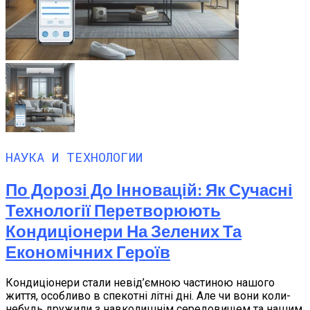
НАУКА И ТЕХНОЛОГИИ
По Дорозі До Інновацій: Як Сучасні
Технології Перетворюють
Кондиціонери На Зелених Та
Економічних Героїв
Кондиціонери стали невід’ємною частиною нашого
життя, особливо в спекотні літні дні. Але чи вони коли-
небудь дружили з навколишнім середовищем та нашим