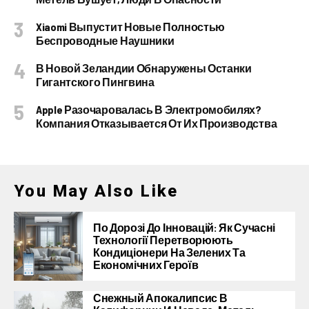
Xiaomi Выпустит Новые Полностью
Беспроводные Наушники
В Новой Зеландии Обнаружены Останки
Гигантского Пингвина
Apple Разочаровалась В Электромобилях?
Компания Отказывается От Их Производства
You May Also Like
По Дорозі До Інновацій: Як Сучасні
Технології Перетворюють
Кондиціонери На Зелених Та
Економічних Героїв
Снежный Апокалипсис В