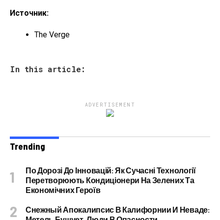
Источник:
The Verge
In this article:
ADVERTISEMENT
Trending
По Дорозі До Інновацій: Як Сучасні Технології
Перетворюють Кондиціонери На Зелених Та
Економічних Героїв
Снежный Апокалипсис В Калифорнии И Неваде:
Метель Бушует, Люди В Опасности