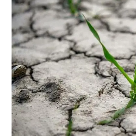
Новые Лидеры Бенчмарка
Смартфонов AnTuTu — Супермощные
Смартфоны На Базе Snapdragon 888