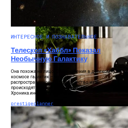
ИНТЕРЕСНОЕ И ПОЗНАВАТЕЛЬНОЕ
Телескоп «Хаббл» Показал
Необычную Галактику
В Нидерландах Придумали Способ
Очистить Реки От Пластика
Она похожа на лицо. Столкновения в далеком
космосе галактик – явление
распространенное. Но большинство из них
происходят не «лоб в лоб», передает
Хроника.инфо со ссылкой на...
prestigeplanner
23.06.2025
Идеальный Помощник На Кухне: Как
Выбрать Хороший Блендер