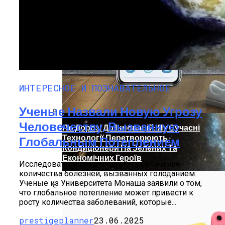
ИНТЕРЕСНОЕ И ПОЗНАВАТЕЛЬНОЕ
Ученые Назвали Новую Угрозу
Человечеству, Вызванную
По Дорозі До Інновацій: Як Сучасні
Технології Перетворюють
Глобальным Потеплением
Кондиціонери На Зелених Та
Економічних Героїв
Исследователи предполагают увеличение
количества болезней, вызванных голоданием.
Ученые из Университета Монаша заявили о том,
что глобальное потепление может привести к
росту количества заболеваний, которые...
Телескоп «Хаббл» Показал Необычную
Галактику
prestigeplanner
23.06.2025