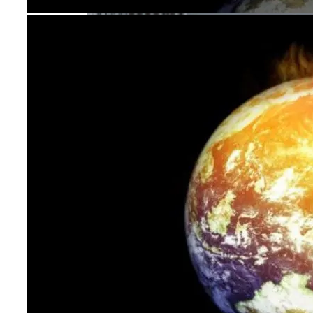
Христова
Как Изучать Библию
Мир Зазеркалья
Ученые Назвали Новую Угрозу
Человечеству, Вызванную
Глобальным Потеплением