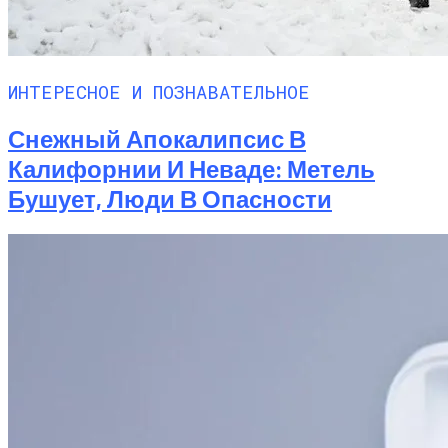
ИНТЕРЕСНОЕ И ПОЗНАВАТЕЛЬНОЕ
Снежный Апокалипсис В
Калифорнии И Неваде: Метель
Бушует, Люди В Опасности