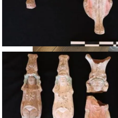
По Дорозі До Інновацій: Як Сучасні
Технології Перетворюють
Кондиціонери На Зелених Та
Економічних Героїв
Телескоп «Хаббл» Показал Необычную
Галактику