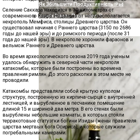
Як Збільшити Продуктивність IPad
Селение Саккара находится в 30 километрах от
Google Вновь Привлекут К
современного Каира. Недалеко от него располагается
некрополь Мемфиса, столицы Древнего царства. Он
Ответственности За Повторное
Ученые Назвали Новую Смертельную
существовал начиная с Раннего царства (3150 по 2686
Неудаление Запрещённых Материалов
годы до нашей эры) и до римского периода (после 31
Угрозу Для Человечества
года до нашей эры). В некрополе хоронили фараонов и
вельмож Раннего и Древнего царства.
Во время археологического сезона 2019 года ученым
удалось обнаружить в северной части некрополя
катакомбы, которые были построены во времена
правления римлян. До этого раскопки в этом месте не
проводили.
Катакомбы представляли собой крытую куполом
структуру, построенную из кирпича-сырца с внутренней
лестницей, и вырубленное в песчанике помещение
длиной 15 и шириной два метра. В его стенах были
вырублены небольшие комнаты, в которых стояли
терракотовые статуэтки богини Изиды (жены правителя
царства мертвых бога Осириса), и которые служили
погребальными камерами.