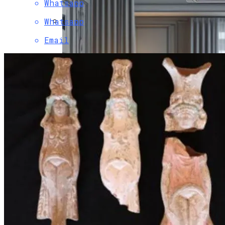
Христова
Whatsapp
Whatsapp
Как Изучать Библию
Email
Мир Зазеркалья
Ученые Назвали Новую Угрозу
Человечеству, Вызванную
Глобальным Потеплением