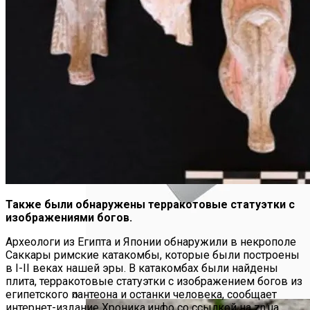
Также были обнаружены терракотовые статуэтки с
изображениями богов.
Археологи из Египта и Японии обнаружили в некрополе
Саккары римские катакомбы, которые были построены
в І-ІІ веках нашей эры. В катакомбах были найдены
плита, терракотовые статуэтки с изображением богов из
египетского пантеона и останки человека, сообщает
интернет-издание Хроника.инфо со ссылкой на zn.ua.