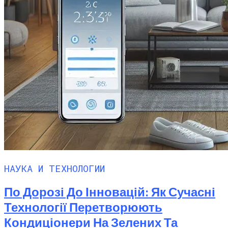
Новые Лидеры Бенчмарка
Смартфонов AnTuTu — Супермощные
Смартфоны На Базе Snapdragon 888
НАУКА И ТЕХНОЛОГИИ
По Дорозі До Інновацій: Як Сучасні
Технології Перетворюють
Кондиціонери На Зелених Та