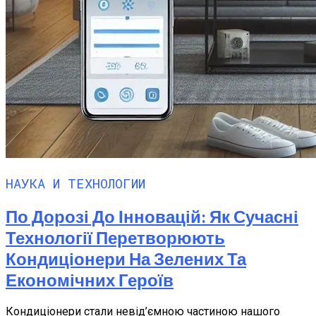
НАУКА И ТЕХНОЛОГИИ
По Дорозі До Інновацій: Як Сучасні
Технології Перетворюють
Кондиціонери На Зелених Та
Економічних Героїв
Кондиціонери стали невід’ємною частиною нашого