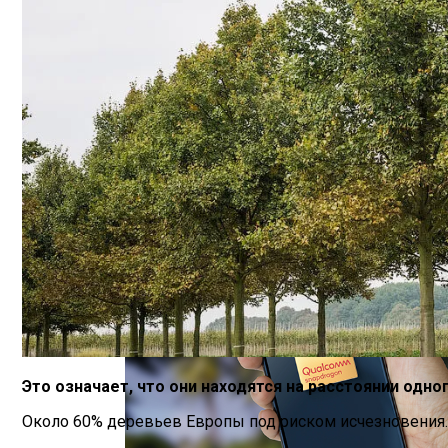
Идеальный Помощник На Кухне: Как В
В Нидерландах Придумали Способ Очис
Это означает, что они находятся на расстоянии одн
Около 60% деревьев Европы под риском исчезновения.