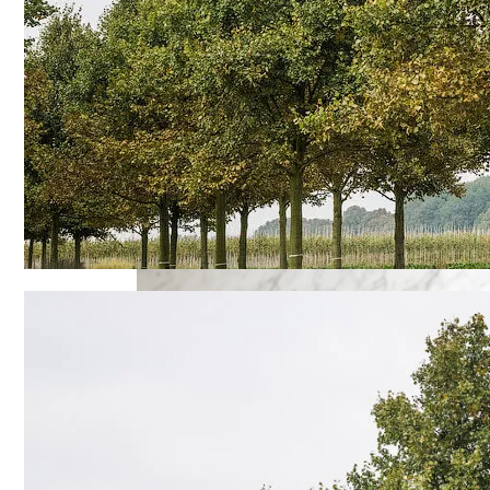
Як Збільшити Продуктивність IPad
Google Вновь Привлекут К Ответственн
Ученые Назвали Новую Смертельную Уг