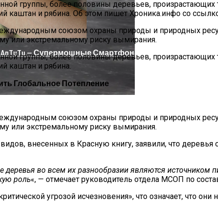
ой группы, более половины деревьев, произрастающих тол
ий каштан и рябина. Об этом пишет Хроника.инфо со ссылко
Международным союзом охраны природы и природных ресур
му или экстремальному риску вымирания.
nTuTu — Супермощные Смартфоны На Базе Snapdragon 8
ой группы, более половины деревьев, произрастающих тол
ий каштан и рябина.
ть Глобальное Потепление
Международным союзом охраны природы и природных ресур
му или экстремальному риску вымирания.
идов, внесенных в Красную книгу, заявили, что деревья 
ие деревья во всем их разнообразии являются источником 
кую роль
«, — отмечает руководитель отдела МСОП по сост
итической угрозой исчезновения», что означает, что они 