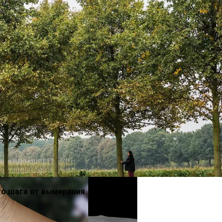
ыбрать Хороший Блендер
тить Реки От Пластика
ого шага от вымирания
.