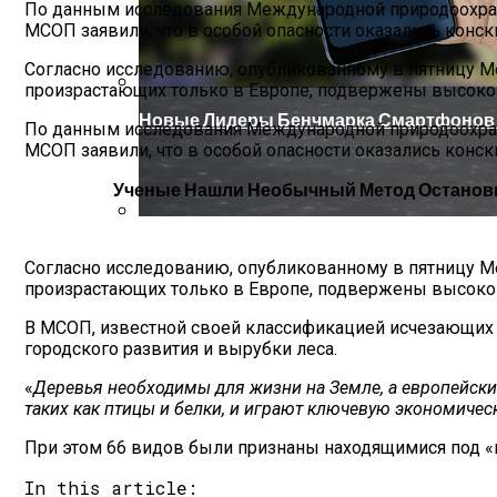
По данным исследования Международной природоохранн
МСОП заявили, что в особой опасности оказались конск
Согласно исследованию, опубликованному в пятницу 
произрастающих только в Европе, подвержены высоко
Новые Лидеры Бенчмарка Смартфонов A
По данным исследования Международной природоохранн
МСОП заявили, что в особой опасности оказались конск
Ученые Нашли Необычный Метод Останови
Китай Готовит Путешествие К Луне
Согласно исследованию, опубликованному в пятницу 
произрастающих только в Европе, подвержены высоко
В МСОП, известной своей классификацией исчезающих в
городского развития и вырубки леса.
«
Деревья необходимы для жизни на Земле, а европейск
таких как птицы и белки, и играют ключевую экономичес
При этом 66 видов были признаны находящимися под «кр
In this article: