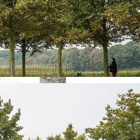
ости За Повторное Неудаление Запрещённых Материало
розу Для Человечества