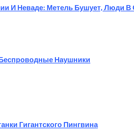
и И Неваде: Метель Бушует, Люди В
 Беспроводные Наушники
анки Гигантского Пингвина