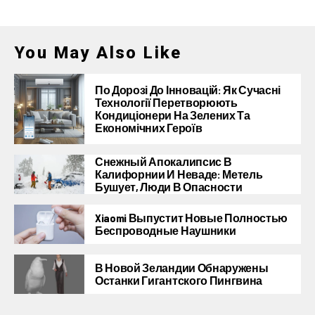
You May Also Like
По Дорозі До Інновацій: Як Сучасні
Технології Перетворюють
Кондиціонери На Зелених Та
Економічних Героїв
Снежный Апокалипсис В
Калифорнии И Неваде: Метель
Бушует, Люди В Опасности
Xiaomi Выпустит Новые Полностью
Беспроводные Наушники
В Новой Зеландии Обнаружены
Останки Гигантского Пингвина