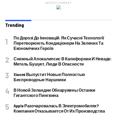
ADVERTISEMENT
Trending
По Дорозі До Інновацій: Як Сучасні Технології
Перетворюють Кондиціонери На Зелених Та
Економічних Героїв
Снежный Апокалипсис В Калифорнии И Неваде:
Метель Бушует, Люди В Опасности
Xiaomi Выпустит Новые Полностью
Беспроводные Наушники
В Новой Зеландии Обнаружены Останки
Гигантского Пингвина
Apple Разочаровалась В Электромобилях?
Компания Отказывается От Их Производства