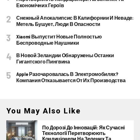
Економічних Героїв
Снежный Апокалипсис В Калифорнии И Неваде:
Метель Бушует, Люди В Опасности
Xiaomi Выпустит Новые Полностью
Беспроводные Наушники
В Новой Зеландии Обнаружены Останки
Гигантского Пингвина
Apple Разочаровалась В Электромобилях?
Компания Отказывается От Их Производства
You May Also Like
По Дорозі До Інновацій: Як Сучасні
Технології Перетворюють
Кондиціонери На Зелених Та