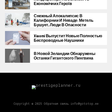
Економічних Героїв
Снежный Апокалипсис В
Калифорнии И Неваде: Метель
Бушует, Люди В Опасности
Xiaomi Выпустит Новые Полностью
Беспроводные Наушники
В Новой Зеландии Обнаружены
Останки Гигантского Пингвина
Copyright © 2025 Обратная связь info@gototop.ee