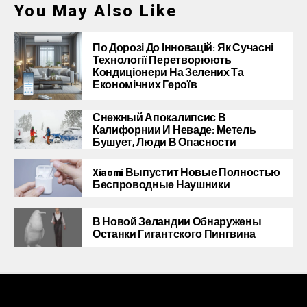
You May Also Like
По Дорозі До Інновацій: Як Сучасні
Технології Перетворюють
Кондиціонери На Зелених Та
Економічних Героїв
Снежный Апокалипсис В
Калифорнии И Неваде: Метель
Бушует, Люди В Опасности
Xiaomi Выпустит Новые Полностью
Беспроводные Наушники
В Новой Зеландии Обнаружены
Останки Гигантского Пингвина