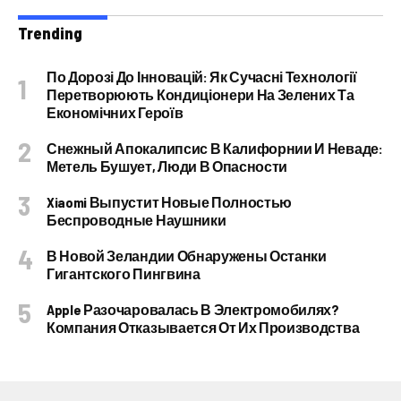
Trending
По Дорозі До Інновацій: Як Сучасні Технології
Перетворюють Кондиціонери На Зелених Та
Економічних Героїв
Снежный Апокалипсис В Калифорнии И Неваде:
Метель Бушует, Люди В Опасности
Xiaomi Выпустит Новые Полностью
Беспроводные Наушники
В Новой Зеландии Обнаружены Останки
Гигантского Пингвина
Apple Разочаровалась В Электромобилях?
Компания Отказывается От Их Производства