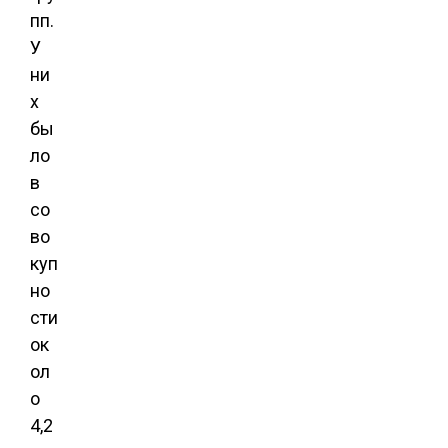
пп.
У
ни
х
бы
ло
в
со
во
куп
но
сти
ок
ол
о
4,2