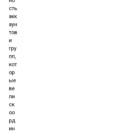
но
сть
акк
аун
тов
и
гру
пп,
кот
ор
ые
ве
ли
ск
оо
рд
ин