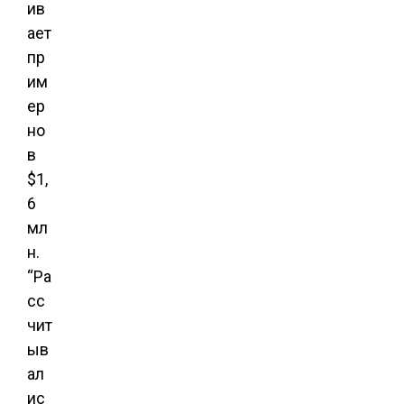
ив
ает
пр
им
ер
но
в
$1,
6
мл
н.
“Ра
сс
чит
ыв
ал
ис