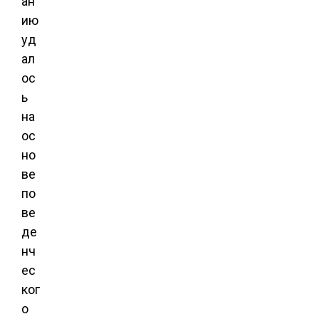
ан
ию
уд
ал
ос
ь
на
ос
но
ве
по
ве
де
нч
ес
ког
о