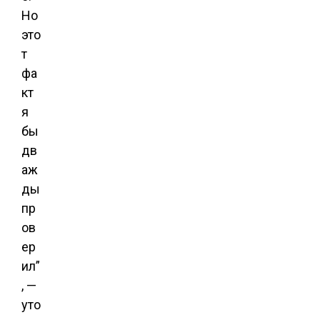
Но
это
т
фа
кт
я
бы
дв
аж
ды
пр
ов
ер
ил”
, —
уто