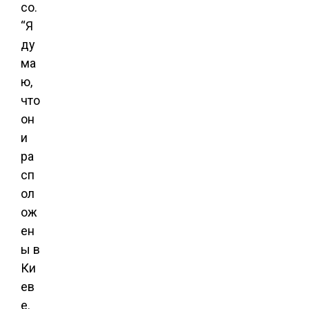
co.
“Я
ду
ма
ю,
что
он
и
ра
сп
ол
ож
ен
ы в
Ки
ев
е.