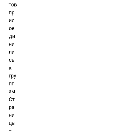
тов
пр
ис
ое
ди
ни
ли
сь
к
гру
пп
ам.
Ст
ра
ни
цы
и