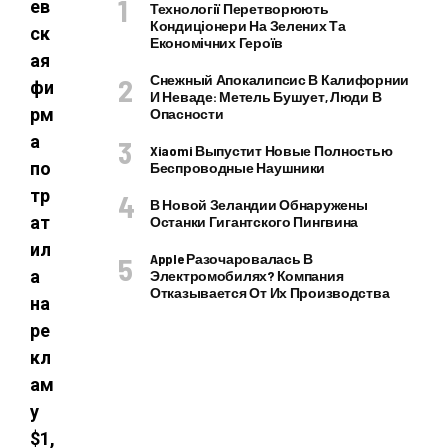
ев
Технології Перетворюють
Кондиціонери На Зелених Та
ск
Економічних Героїв
ая
Снежный Апокалипсис В Калифорнии
фи
И Неваде: Метель Бушует, Люди В
рм
Опасности
а
Xiaomi Выпустит Новые Полностью
по
Беспроводные Наушники
тр
В Новой Зеландии Обнаружены
ат
Останки Гигантского Пингвина
ил
Apple Разочаровалась В
а
Электромобилях? Компания
Отказывается От Их Производства
на
ре
кл
ам
у
$1,