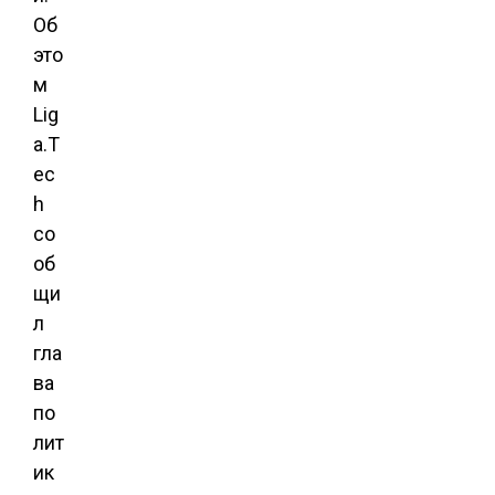
Об
это
м
Lig
a.T
ec
h
со
об
щи
л
гла
ва
по
лит
ик