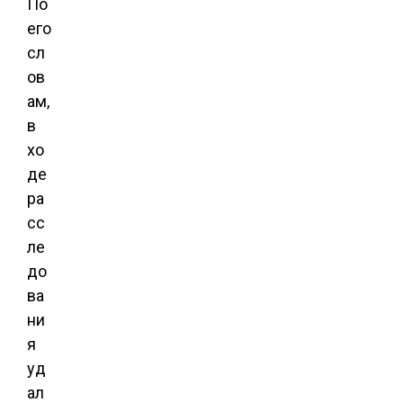
По
его
сл
ов
ам,
в
хо
де
ра
сс
ле
до
ва
ни
я
уд
ал