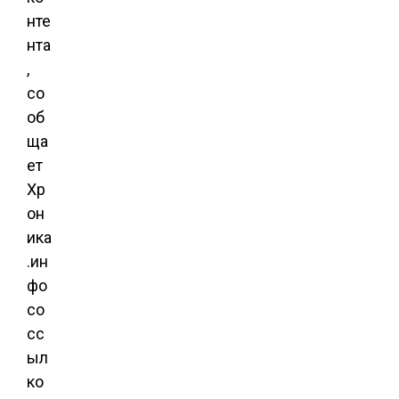
нте
нта
,
со
об
ща
ет
Хр
он
ика
.ин
фо
со
сс
ыл
ко