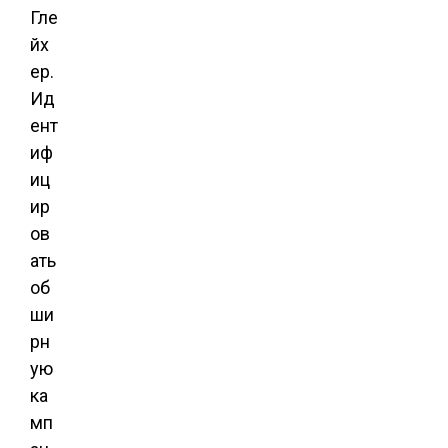
Гле
йх
ер.
Ид
ент
иф
иц
ир
ов
ать
об
ши
рн
ую
ка
мп