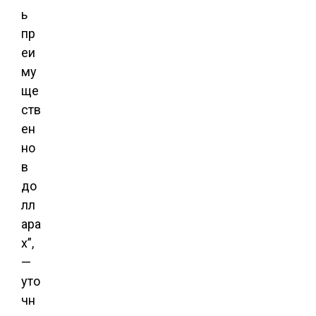
ь
пр
еи
му
ще
ств
ен
но
в
до
лл
ара
х”,
—
уто
чн