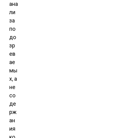
ана
ли
за
по
до
зр
ев
ае
мы
х, а
не
со
де
рж
ан
ия
ко