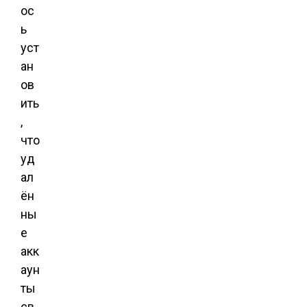
ос
ь
уст
ан
ов
ить
,
что
уд
ал
ён
ны
е
акк
аун
ты
св