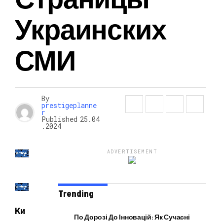
Украинских
НОВОСТИ
СМИ
By
prestigeplanne
r
Published
25.04
.2024
ADVERTISEMENT
Trending
Ки
По Дорозі До Інновацій: Як Сучасні