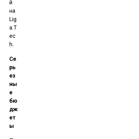
й
на
Lig
a.T
ec
h.
Се
рь
ез
ны
е
бю
дж
ет
ы