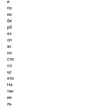
и
по
ки
бе
рб
ез
оп
ас
но
сти
со
цс
ети
На
тан
ие
ль