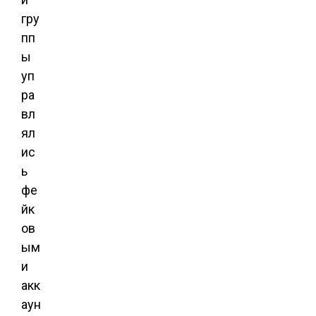
гру
пп
ы
уп
ра
вл
ял
ис
ь
фе
йк
ов
ым
и
акк
аун