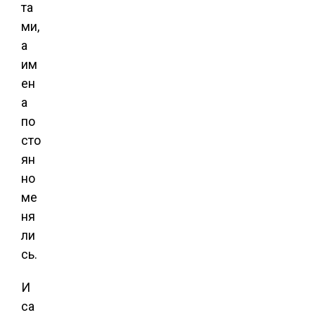
та
ми,
а
им
ен
а
по
сто
ян
но
ме
ня
ли
сь.
И
са