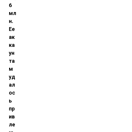
6
мл
н.
Ее
ак
ка
ун
та
м
уд
ал
ос
ь
пр
ив
ле