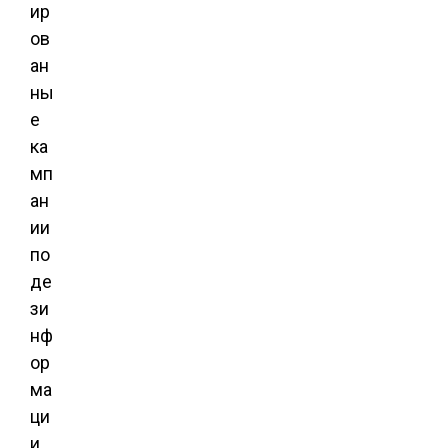
ир
ов
ан
ны
е
ка
мп
ан
ии
по
де
зи
нф
ор
ма
ци
и.