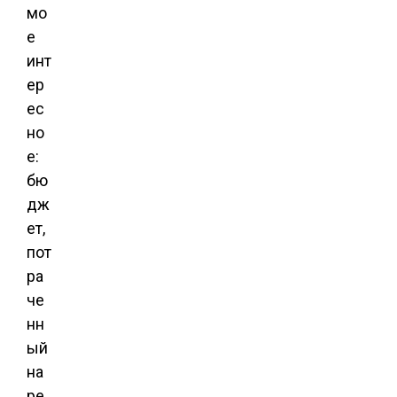
мо
е
инт
ер
ес
но
е:
бю
дж
ет,
пот
ра
че
нн
ый
на
ре