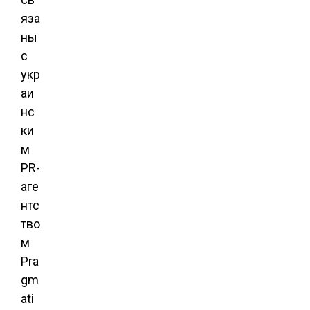
яза
ны
с
укр
аи
нс
ки
м
PR-
аге
нтс
тво
м
Pra
gm
ati