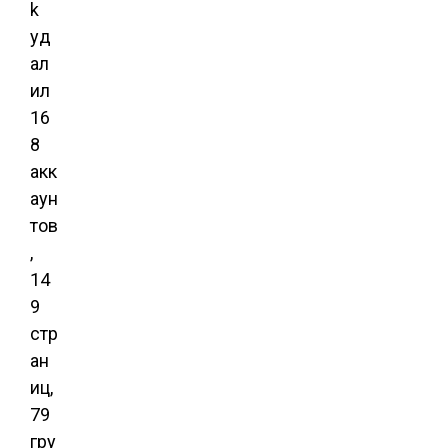
k
уд
ал
ил
16
8
акк
аун
тов
,
14
9
стр
ан
иц,
79
гру