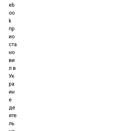
eb
oo
k
пр
ио
ста
но
ви
л в
Ук
ра
ин
е
де
яте
ль