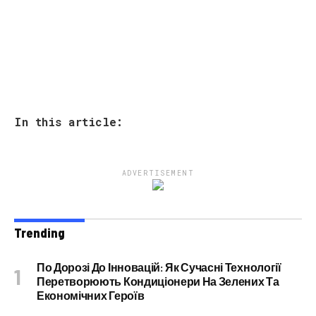
In this article:
ADVERTISEMENT
Trending
По Дорозі До Інновацій: Як Сучасні Технології
Перетворюють Кондиціонери На Зелених Та
Економічних Героїв