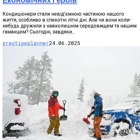
Кондиціонери стали невід’ємною частиною нашого
життя, особливо в спекотні літні дні. Але чи вони коли-
небудь дружили з навколишнім середовищем та нашим
гаманцем? Сьогодні, завдяки...
prestigeplanner
24.06.2025