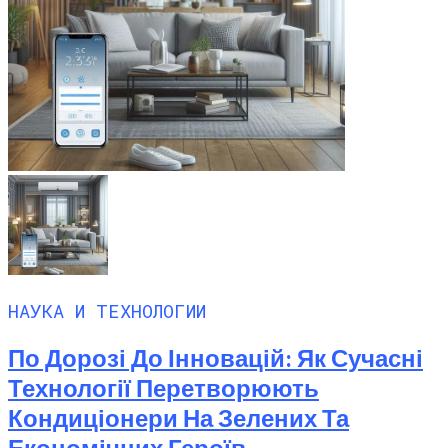
НАУКА И ТЕХНОЛОГИИ
По Дорозі До Інновацій: Як Сучасні
Технології Перетворюють
Кондиціонери На Зелених Та
Економічних Героїв