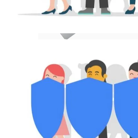
Телескоп «Хаббл» Показал Необычную
Галактику
Як Збільшити Продуктивність IPad
Google Вновь Привлекут К
Ответственности За Повторное
Неудаление Запрещённых Материалов
Ученые Назвали Новую Смертельную