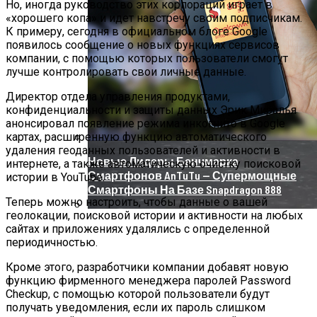
Но, иногда руководство этих корпораций играет в
«хорошего копа» и идет навстречу своим подписчикам.
К примеру, сегодня в официальном блоге Google
появилось сообщение о новых функциях сервисов
компании, с помощью которых пользователи смогут
лучше контролировать свои личные данные.
Директор отдела управления продуктами,
конфиденциальности и защиты данных Эрик Миралья
анонсировал появление режима инкогнито в Google
картах, расширенную функцию автоматического
удаления геоданных пользователей и активности в
Новые Лидеры Бенчмарка
интернете, а также автоматическую очистку поисковой
Смартфонов AnTuTu — Супермощные
истории в YouTube.
Смартфоны На Базе Snapdragon 888
Теперь можно настроить, чтобы данные о вашей
геолокации, поисковой истории и активности на любых
сайтах и приложениях удалялись с определенной
Китай Готовит Путешествие К Луне
периодичностью.
Кроме этого, разработчики компании добавят новую
функцию фирменного менеджера паролей Password
Checkup, с помощью которой пользователи будут
получать уведомления, если их пароль слишком