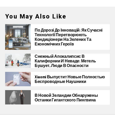
You May Also Like
По Дорозі До Інновацій: Як Сучасні
Технології Перетворюють
Кондиціонери На Зелених Та
Економічних Героїв
Снежный Апокалипсис В
Калифорнии И Неваде: Метель
Бушует, Люди В Опасности
Xiaomi Выпустит Новые Полностью
Беспроводные Наушники
В Новой Зеландии Обнаружены
Останки Гигантского Пингвина