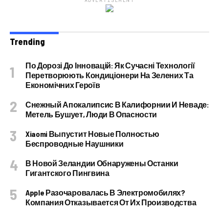
ADVERTISEMENT
Trending
По Дорозі До Інновацій: Як Сучасні Технології
Перетворюють Кондиціонери На Зелених Та
Економічних Героїв
Снежный Апокалипсис В Калифорнии И Неваде:
Метель Бушует, Люди В Опасности
Xiaomi Выпустит Новые Полностью
Беспроводные Наушники
В Новой Зеландии Обнаружены Останки
Гигантского Пингвина
Apple Разочаровалась В Электромобилях?
Компания Отказывается От Их Производства