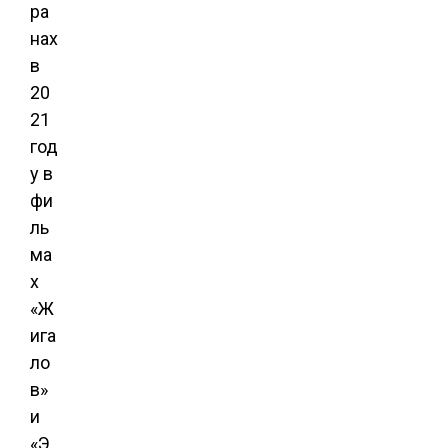
ра
нах
в
20
21
год
у в
фи
ль
ма
х
«Ж
ига
ло
в»
и
«Э