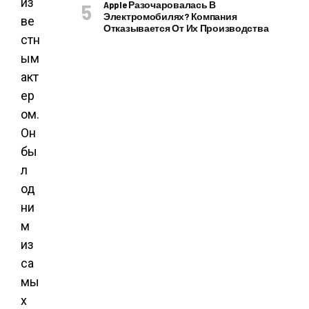
из
Apple Разочаровалась В
Электромобилях? Компания
ве
Отказывается От Их Производства
стн
ым
акт
ер
ом.
Он
бы
л
од
ни
м
из
са
мы
х