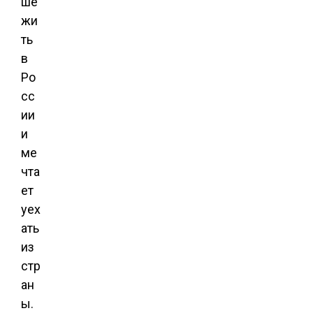
ше
жи
ть
в
Ро
сс
ии
и
ме
чта
ет
уех
ать
из
стр
ан
ы.