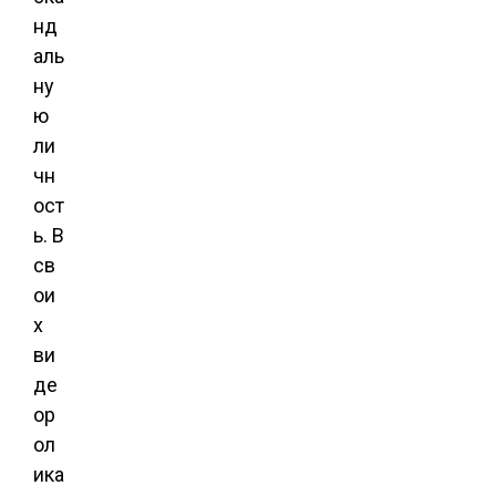
нд
аль
ну
ю
ли
чн
ост
ь. В
св
ои
х
ви
де
ор
ол
ика