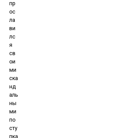
пр
ос
ла
ви
лс
я
св
ои
ми
ска
нд
аль
ны
ми
по
сту
пка