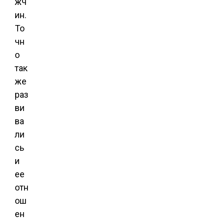
жч
ин.
То
чн
о
так
же
раз
ви
ва
ли
сь
и
ее
отн
ош
ен