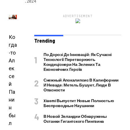
.2024
НОВОСТИ
ADVERTISEMENT
Ко
Trending
гда
-то
По Дорозі До Інновацій: Як Сучасні
Технології Перетворюють
Ал
Кондиціонери На Зелених Та
ек
Економічних Героїв
се
Снежный Апокалипсис В Калифорнии
й
И Неваде: Метель Бушует, Люди В
Опасности
Па
ни
Xiaomi Выпустит Новые Полностью
Беспроводные Наушники
н
бы
В Новой Зеландии Обнаружены
Останки Гигантского Пингвина
л