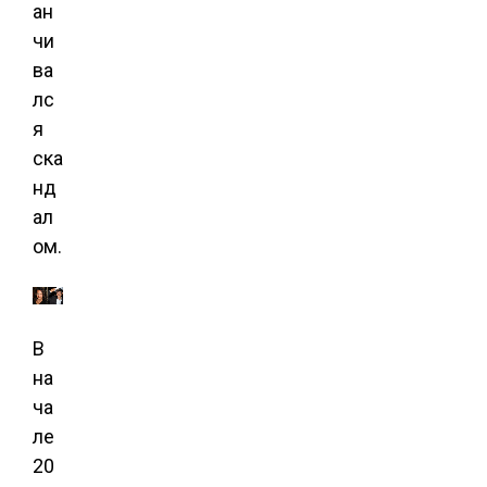
ан
чи
ва
лс
я
ска
нд
ал
ом.
В
на
ча
ле
20