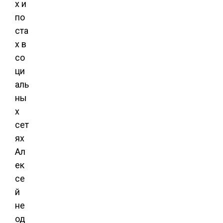
х и
по
ста
х в
со
ци
аль
ны
х
сет
ях
Ал
ек
се
й
не
од