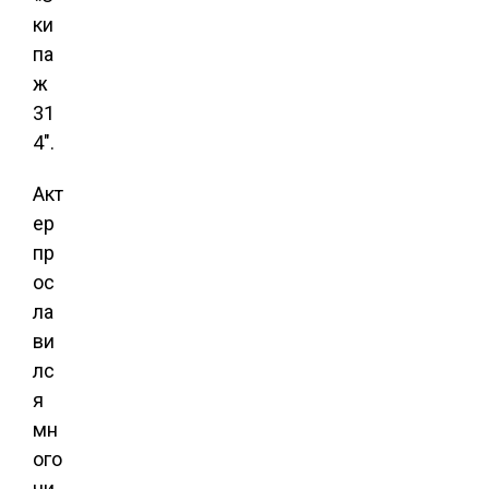
ки
па
ж
31
4″.
Акт
ер
пр
ос
ла
ви
лс
я
мн
ого
чи