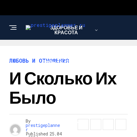
ЗДОРОВЬЕ И
КРАСОТА
ИНТЕРЕСНОЕ И
ЛЮБОВЬ И ОТНОШЕНИЯ
ПОЗНАВАТЕЛЬНОЕ
И Сколько Их
ЛЮБОВЬ И
Было
ОТНОШЕНИЯ
НАУКА И
By
ТЕХНОЛОГИИ
prestigeplanne
r
Published
25.04