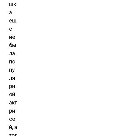
шк
а
ещ
е
не
бы
ла
по
пу
ля
рн
ой
акт
ри
со
й, а
тол