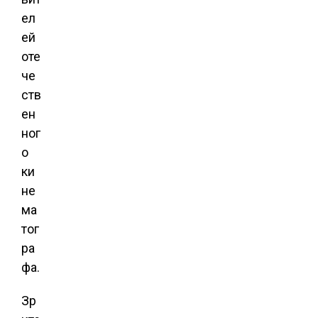
ел
ей
оте
че
ств
ен
ног
о
ки
не
ма
тог
ра
фа.
Зр