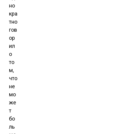
но
кра
тно
гов
ор
ил
о
то
м,
что
не
мо
же
т
бо
ль