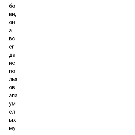
бо
ви,
он
а
вс
ег
да
ис
по
льз
ов
ала
ум
ел
ых
му