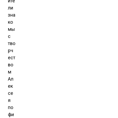
ите
ли
зна
ко
мы
с
тво
рч
ест
во
м
Ал
ек
се
я
по
фи