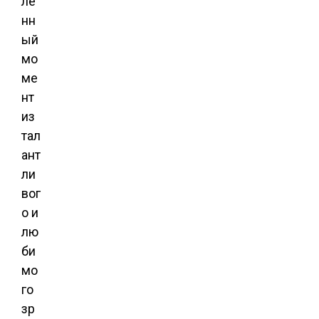
ле
нн
ый
мо
ме
нт
из
тал
ант
ли
вог
о и
лю
би
мо
го
зр