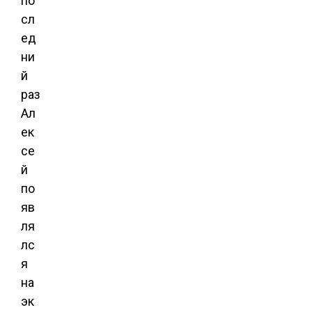
по
сл
ед
ни
й
раз
Ал
ек
се
й
по
яв
ля
лс
я
на
эк