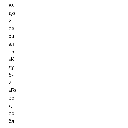
ез
до
й
се
ри
ал
ов
«К
лу
б»
и
«Го
ро
д
со
бл