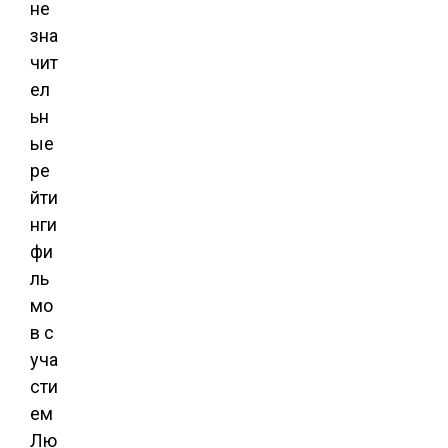
не
зна
чит
ел
ьн
ые
ре
йти
нги
фи
ль
мо
в с
уча
сти
ем
Лю