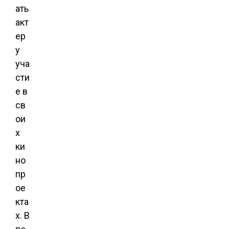
ать
акт
ер
у
уча
сти
е в
св
ои
х
ки
но
пр
ое
кта
х. В