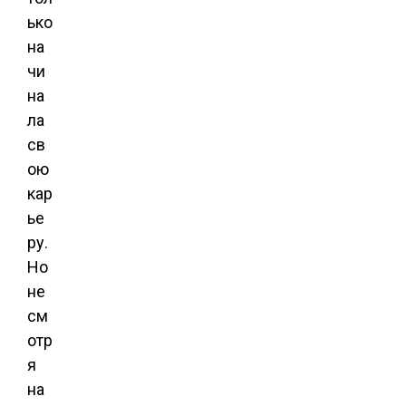
ько
на
чи
на
ла
св
ою
кар
ье
ру.
Но
не
см
отр
я
на