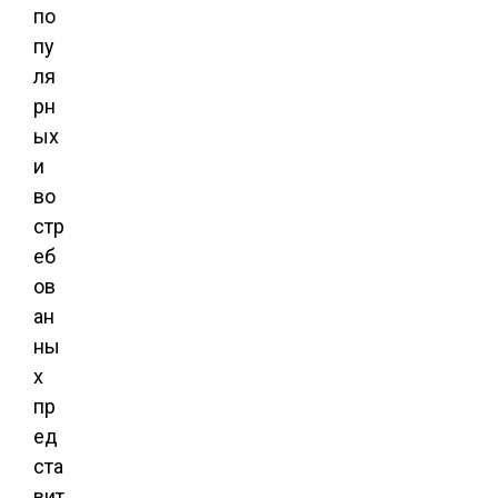
по
пу
ля
рн
ых
и
во
стр
еб
ов
ан
ны
х
пр
ед
ста
вит