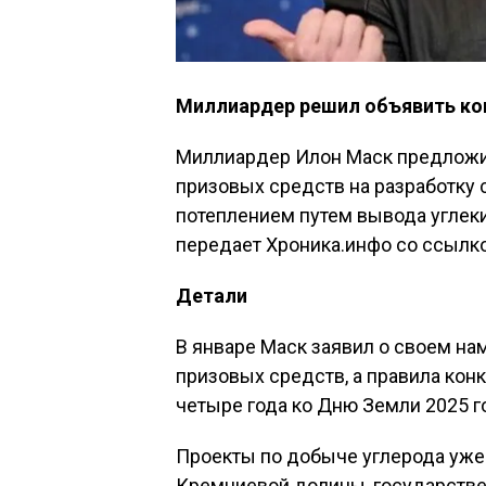
Миллиардер решил объявить ко
Миллиардер Илон Маск предложи
призовых средств на разработку
потеплением путем вывода углеки
передает Хроника.инфо со ссылко
Детали
В январе Маск заявил о своем н
призовых средств, а правила конк
четыре года ко Дню Земли 2025 г
Проекты по добыче углерода уже
Кремниевой долины, государстве