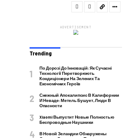
ADVERTISEMENT
Trending
По Дорозі До Інновацій: Як Сучасні
Технології Перетворюють
Кондиціонери На Зелених Та
Економічних Героїв
Снежный Апокалипсис В Калифорнии
И Неваде: Метель Бушует, Люди В
Опасности
Xiaomi Выпустит Новые Полностью
Беспроводные Наушники
В Новой Зеландии Обнаружены