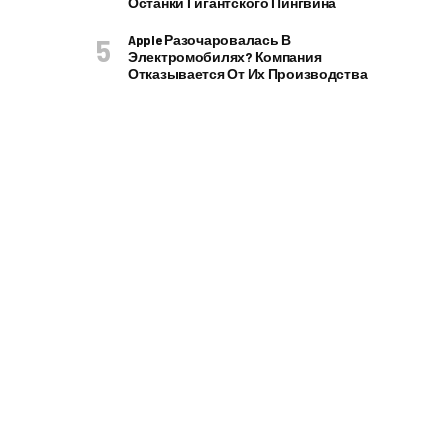
Останки Гигантского Пингвина
Apple Разочаровалась В
Электромобилях? Компания
Отказывается От Их Производства