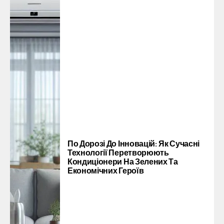
По Дорозі До Інновацій: Як Сучасні
Технології Перетворюють
Кондиціонери На Зелених Та
Економічних Героїв