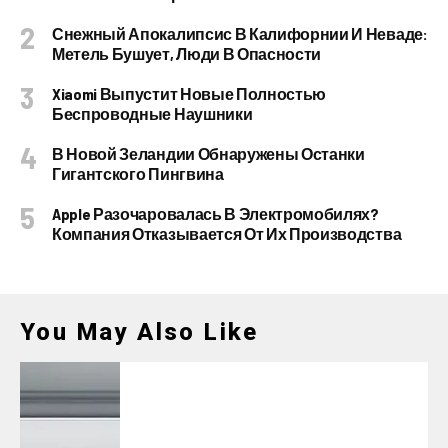
Снежный Апокалипсис В Калифорнии И Неваде:
Метель Бушует, Люди В Опасности
Xiaomi Выпустит Новые Полностью
Беспроводные Наушники
В Новой Зеландии Обнаружены Останки
Гигантского Пингвина
Apple Разочаровалась В Электромобилях?
Компания Отказывается От Их Производства
You May Also Like