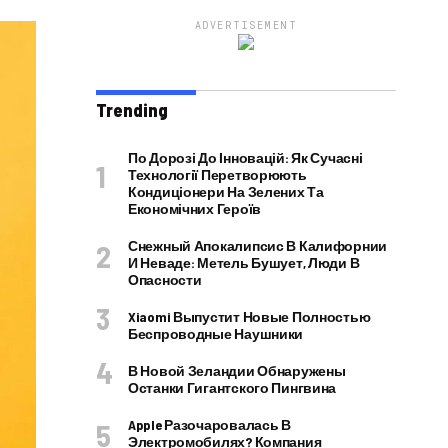
ADVERTISEMENT
Trending
По Дорозі До Інновацій: Як Сучасні
Технології Перетворюють
Кондиціонери На Зелених Та
Економічних Героїв
Снежный Апокалипсис В Калифорнии
И Неваде: Метель Бушует, Люди В
Опасности
Xiaomi Выпустит Новые Полностью
Беспроводные Наушники
В Новой Зеландии Обнаружены
Останки Гигантского Пингвина
Apple Разочаровалась В
Электромобилях? Компания