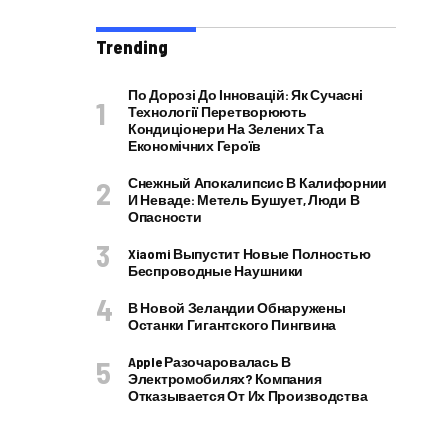
Trending
По Дорозі До Інновацій: Як Сучасні
Технології Перетворюють
Кондиціонери На Зелених Та
Економічних Героїв
Снежный Апокалипсис В Калифорнии
И Неваде: Метель Бушует, Люди В
Опасности
Xiaomi Выпустит Новые Полностью
Беспроводные Наушники
В Новой Зеландии Обнаружены
Останки Гигантского Пингвина
Apple Разочаровалась В
Электромобилях? Компания
Отказывается От Их Производства