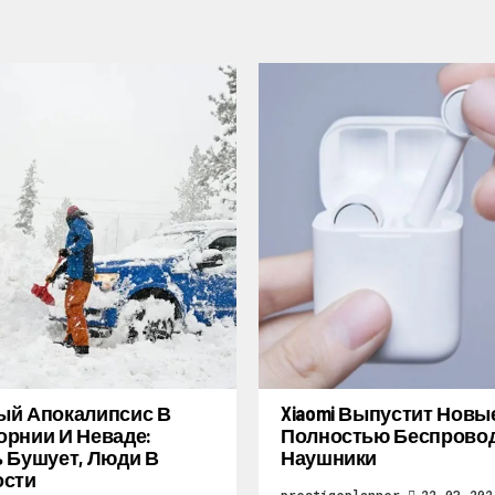
ый Апокалипсис В
Xiaomi Выпустит Новы
рнии И Неваде:
Полностью Беспрово
 Бушует, Люди В
Наушники
ости