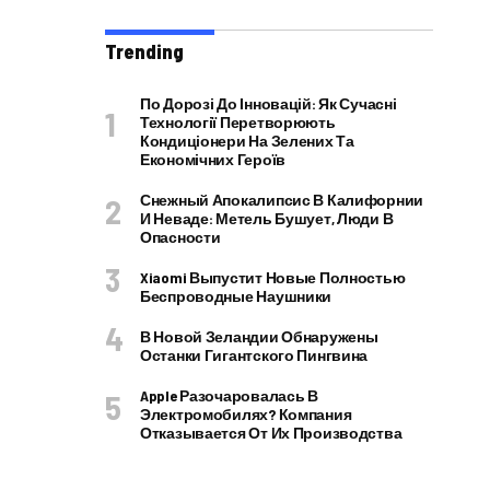
Trending
По Дорозі До Інновацій: Як Сучасні
Технології Перетворюють
Кондиціонери На Зелених Та
Економічних Героїв
Снежный Апокалипсис В Калифорнии
И Неваде: Метель Бушует, Люди В
Опасности
Xiaomi Выпустит Новые Полностью
Беспроводные Наушники
В Новой Зеландии Обнаружены
Останки Гигантского Пингвина
Apple Разочаровалась В
Электромобилях? Компания
Отказывается От Их Производства