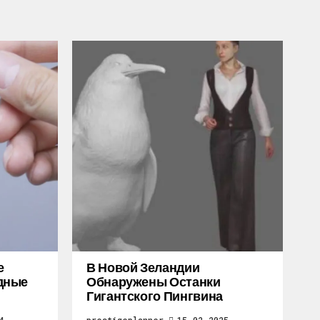
е
В Новой Зеландии
дные
Обнаружены Останки
Гигантского Пингвина