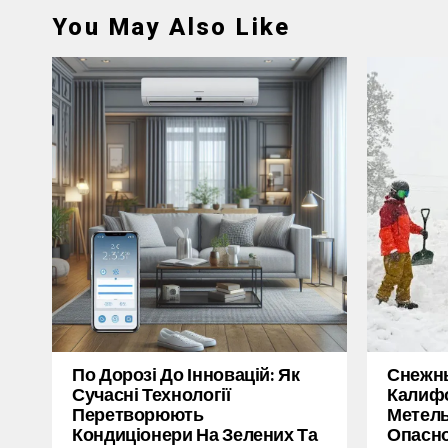
You May Also Like
По Дорозі До Інновацій: Як
Снежн
Сучасні Технології
Калифо
Перетворюють
Метель
Кондиціонери На Зелених Та
Опасн