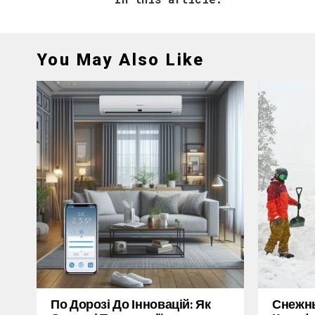
You May Also Like
По Дорозі До Інновацій: Як
Снежн