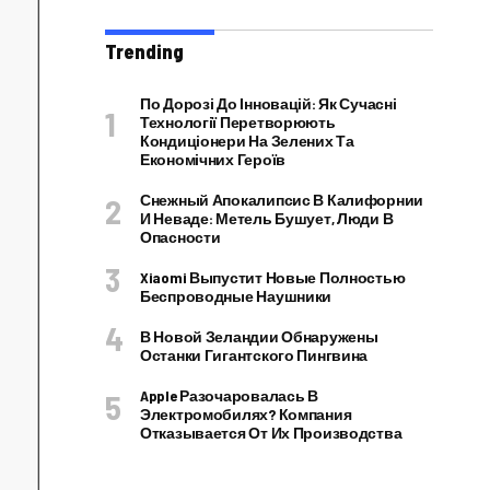
Trending
По Дорозі До Інновацій: Як Сучасні
Технології Перетворюють
Кондиціонери На Зелених Та
Економічних Героїв
Снежный Апокалипсис В Калифорнии
И Неваде: Метель Бушует, Люди В
Опасности
Xiaomi Выпустит Новые Полностью
Беспроводные Наушники
В Новой Зеландии Обнаружены
Останки Гигантского Пингвина
Apple Разочаровалась В
Электромобилях? Компания
Отказывается От Их Производства