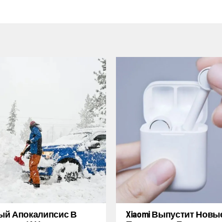
ый Апокалипсис В
Xiaomi Выпустит Новы