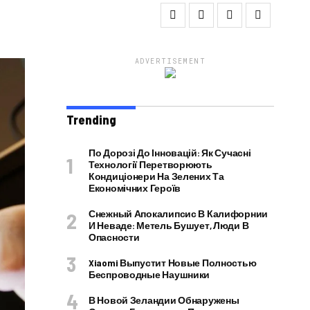
ADVERTISEMENT
Trending
По Дорозі До Інновацій: Як Сучасні
Технології Перетворюють
Кондиціонери На Зелених Та
Економічних Героїв
Снежный Апокалипсис В Калифорнии
И Неваде: Метель Бушует, Люди В
Опасности
Xiaomi Выпустит Новые Полностью
Беспроводные Наушники
В Новой Зеландии Обнаружены