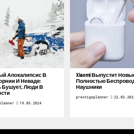
ый Апокалипсис В
Xiaomi Выпустит Новы
рнии И Неваде:
Полностью Беспрово
 Бушует, Люди В
Наушники
ости
prestigeplanner
22.03.202
planner
19.03.2024