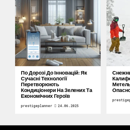
По Дорозі До Інновацій: Як
Снежн
Сучасні Технології
Калифо
Перетворюють
Метель
Кондиціонери На Зелених Та
Опасн
Економічних Героїв
prestige
prestigeplanner
24.06.2025