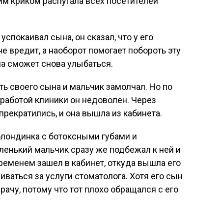
оим криком распугала всех посетителей
покаивал сына, он сказал, что у его
не вредит, а наоборот помогает побороть эту
ама сможет снова улыбаться.
ь своего сына и мальчик замолчал. Но по
 работой клиники он недоволен. Через
рекратились, и она вышла из кабинета.
блондинка с ботоксными губами и
ленький мальчик сразу же подбежал к ней и
временем зашел в кабинет, откуда вышла его
ваться за услуги стоматолога. Хотя его сын
рачу, потому что тот плохо обращался с его