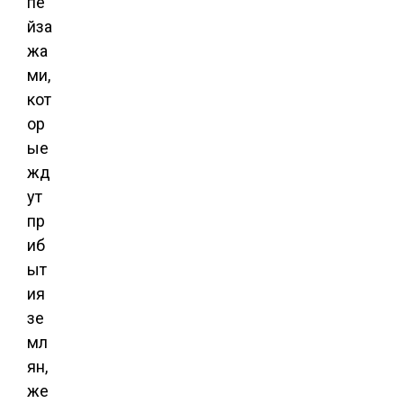
пе
йза
жа
ми,
кот
ор
ые
жд
ут
пр
иб
ыт
ия
зе
мл
ян,
же