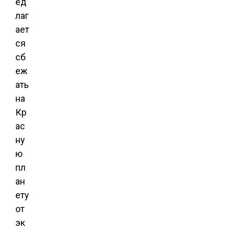
ед
лаг
ает
ся
сб
еж
ать
на
Кр
ас
ну
ю
пл
ан
ету
от
эк