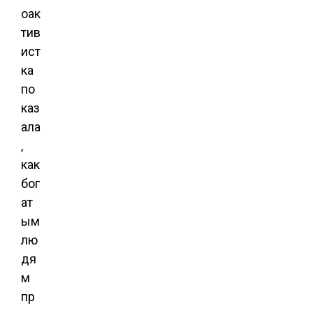
оак
тив
ист
ка
по
каз
ала
,
как
бог
ат
ым
лю
дя
м
пр