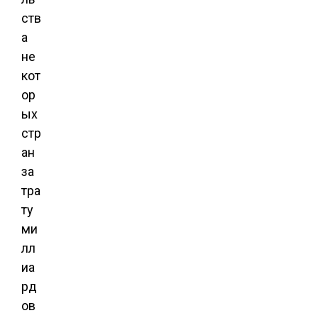
ств
а
не
кот
ор
ых
стр
ан
за
тра
ту
ми
лл
иа
рд
ов