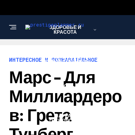
ЗДОРОВЬЕ И
КРАСОТА
ИНТЕРЕСНОЕ И
ИНТЕРЕСНОЕ И ПОЗНАВАТЕЛЬНОЕ
ПОЗНАВАТЕЛЬНОЕ
Марс – Для
ЛЮБОВЬ И
Миллиардеро
ОТНОШЕНИЯ
В: Грета
НАУКА И
ТЕХНОЛОГИИ
Тунберг