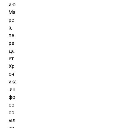
ию
Ма
рс
а,
пе
ре
да
ет
Хр
он
ика
.ин
фо
со
сс
ыл
ко