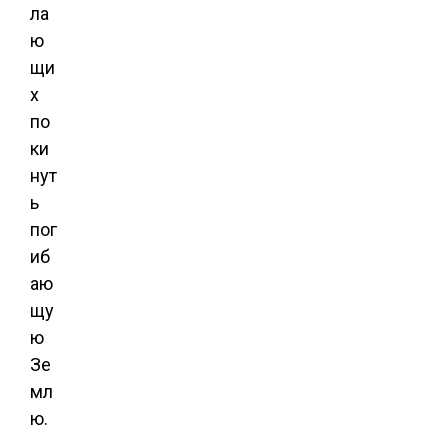
ла
ю
щи
х
по
ки
нут
ь
пог
иб
аю
щу
ю
Зе
мл
ю.