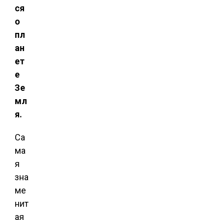
ся
о
пл
ан
ет
е
Зе
мл
я.
Са
ма
я
зна
ме
нит
ая