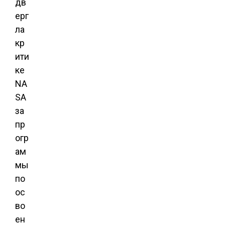
дв
ерг
ла
кр
ити
ке
NA
SA
за
пр
огр
ам
мы
по
ос
во
ен