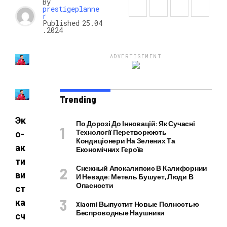
By
prestigeplanne
r
Published
25.04
.2024
ADVERTISEMENT
Trending
Эк
По Дорозі До Інновацій: Як Сучасні
Технології Перетворюють
о-
Кондиціонери На Зелених Та
ак
Економічних Героїв
ти
Снежный Апокалипсис В Калифорнии
ви
И Неваде: Метель Бушует, Люди В
Опасности
ст
ка
Xiaomi Выпустит Новые Полностью
Беспроводные Наушники
сч