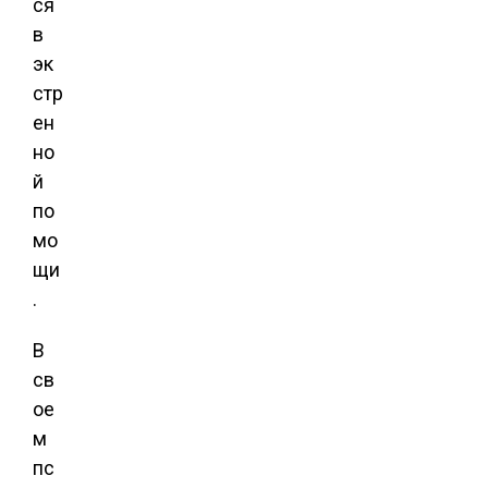
ся
в
эк
стр
ен
но
й
по
мо
щи
.
В
св
ое
м
пс