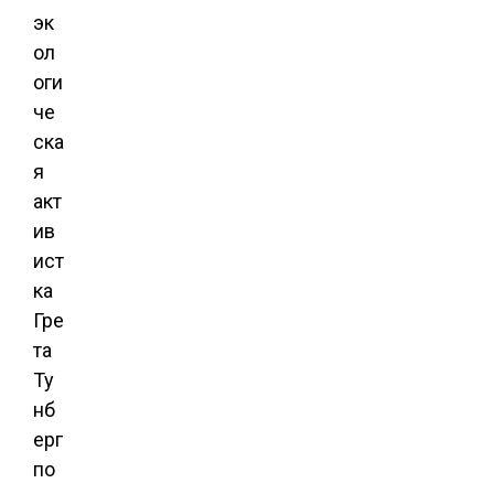
эк
ол
оги
че
ска
я
акт
ив
ист
ка
Гре
та
Ту
нб
ерг
по