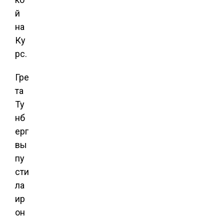
й
на
Ку
рс.
Гре
та
Ту
нб
ерг
вы
пу
сти
ла
ир
он