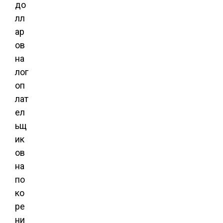
до
лл
ар
ов
на
лог
оп
лат
ел
ьщ
ик
ов
на
по
ко
ре
ни