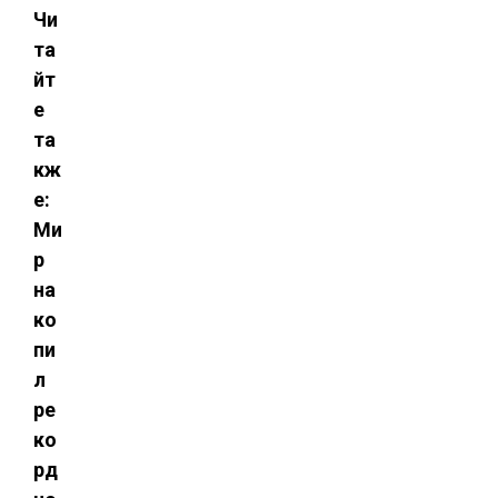
Чи
та
йт
е
та
кж
е:
Ми
р
на
ко
пи
л
ре
ко
рд