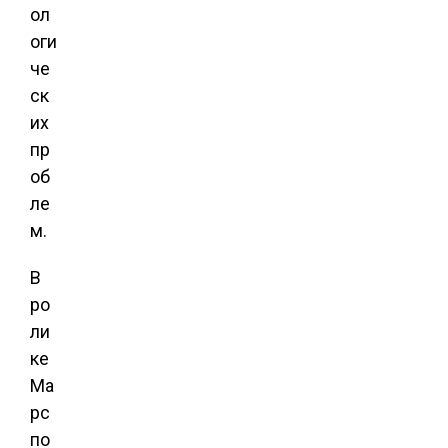
ол
оги
че
ск
их
пр
об
ле
м.
В
ро
ли
ке
Ма
рс
по