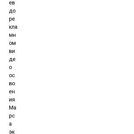
ев
до
ре
кла
мн
ом
ви
де
о
ос
во
ен
ия
Ма
рс
а
эк