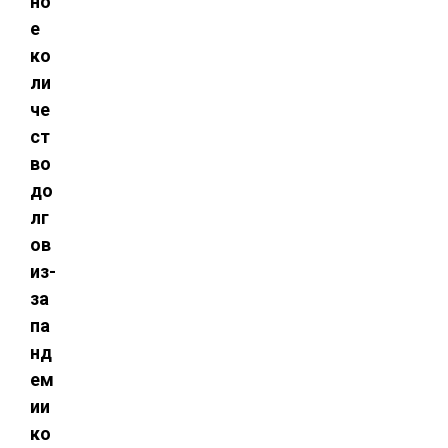
но
е
ко
ли
че
ст
во
до
лг
ов
из-
за
па
нд
ем
ии
ко