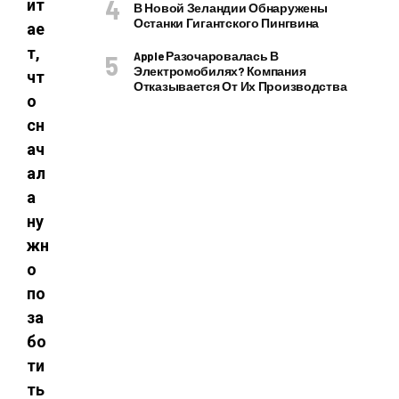
ит
В Новой Зеландии Обнаружены
Останки Гигантского Пингвина
ае
т,
Apple Разочаровалась В
Электромобилях? Компания
чт
Отказывается От Их Производства
о
сн
ач
ал
а
ну
жн
о
по
за
бо
ти
ть