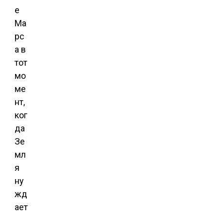
е
Ма
рс
а в
тот
мо
ме
нт,
ког
да
Зе
мл
я
ну
жд
ает