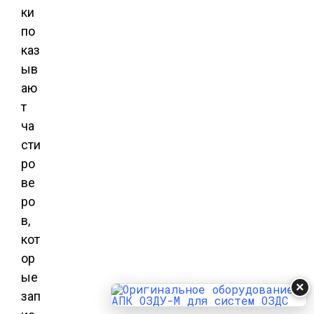
ки
по
каз
ыв
аю
т
ча
сти
ро
ве
ро
в,
кот
ор
ые
×
зап