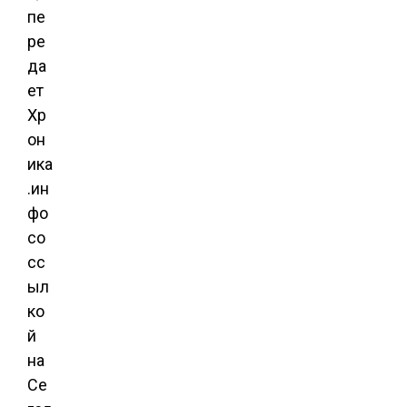
пе
ре
да
ет
Хр
он
ика
.ин
фо
со
сс
ыл
ко
й
на
Се