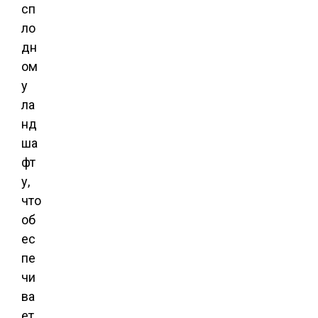
сп
ло
дн
ом
у
ла
нд
ша
фт
у,
что
об
ес
пе
чи
ва
ет