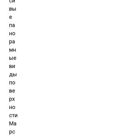
си
вы
е
па
но
ра
мн
ые
ви
ды
по
ве
рх
но
сти
Ма
рс