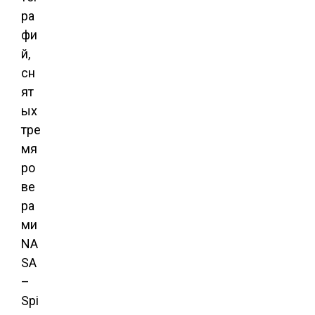
ра
фи
й,
сн
ят
ых
тре
мя
ро
ве
ра
ми
NA
SA
–
Spi