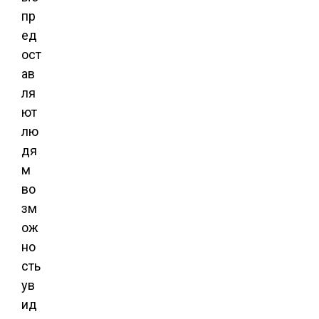
пр
ед
ост
ав
ля
ют
лю
дя
м
во
зм
ож
но
сть
ув
ид