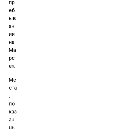
пр
еб
ыв
ан
ия
на
Ма
рс
е».
Ме
ста
,
по
каз
ан
ны