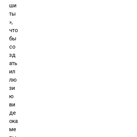
ши
ты
»,
что
бы
со
зд
ать
ил
лю
зи
ю
ви
де
ока
ме