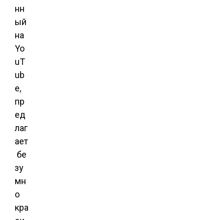
нн
ый
на
Yo
uT
ub
e,
пр
ед
лаг
ает
бе
зу
мн
о
кра