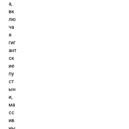
а,
вк
лю
ча
я
гиг
ант
ск
ие
пу
ст
ын
и,
ма
сс
ив
ны