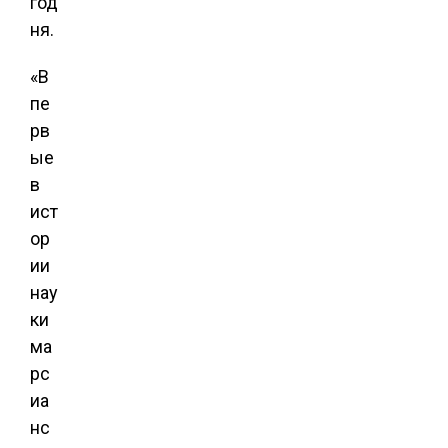
год
ня.
«В
пе
рв
ые
в
ист
ор
ии
нау
ки
ма
рс
иа
нс