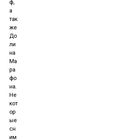
ф,
а
так
же
До
ли
на
Ма
ра
фо
на.
Не
кот
ор
ые
сн
им