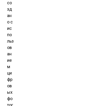
со
зд
ан
о с
ис
по
льз
ов
ан
ие
м
ци
фр
ов
ых
фо
тог