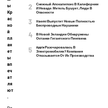
Снежный Апокалипсис В Калифорнии
ы
И Неваде: Метель Бушует, Люди В
Кр
Опасности
ас
Xiaomi Выпустит Новые Полностью
но
Беспроводные Наушники
й
В Новой Зеландии Обнаружены
пл
Останки Гигантского Пингвина
ан
Apple Разочаровалась В
ет
Электромобилях? Компания
Отказывается От Их Производства
ы
вп
еч
ат
ля
ют
.