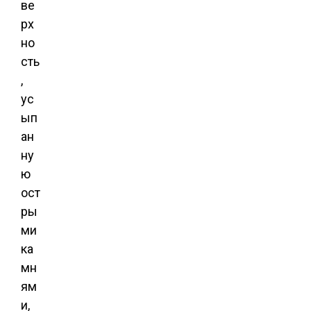
ве
рх
но
сть
,
ус
ып
ан
ну
ю
ост
ры
ми
ка
мн
ям
и,