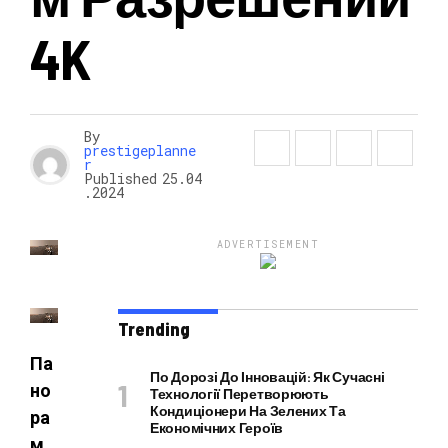
4K
НОВОСТИ
By
prestigeplanne
r
Published
25.04
.2024
ADVERTISEMENT
Trending
Па
По Дорозі До Інновацій: Як Сучасні
но
Технології Перетворюють
Кондиціонери На Зелених Та
ра
Економічних Героїв
м