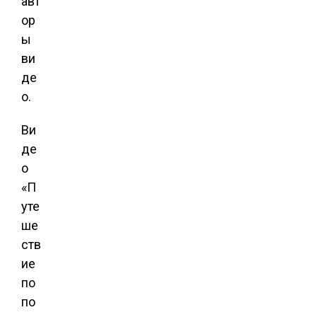
авт
ор
ы
ви
де
о.
Ви
де
о
«П
уте
ше
ств
ие
по
по