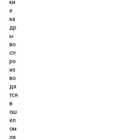
ки
е
ка
др
ы
во
сп
ро
из
во
дя
тся
в
ош
ел
ом
ля