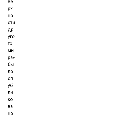
ве
рх
но
сти
др
уго
го
ми
ра»
бы
ло
оп
уб
ли
ко
ва
но