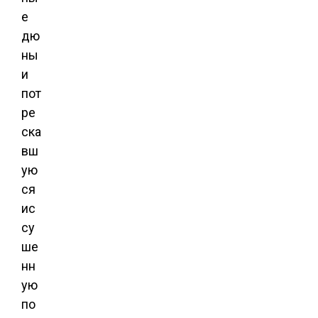
е
дю
ны
и
пот
ре
ска
вш
ую
ся
ис
су
ше
нн
ую
по