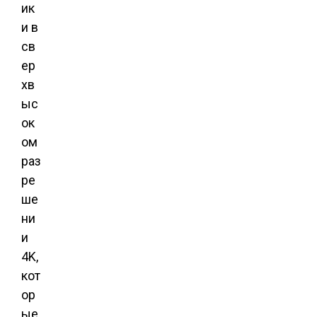
ик
и в
св
ер
хв
ыс
ок
ом
раз
ре
ше
ни
и
4K,
кот
ор
ые