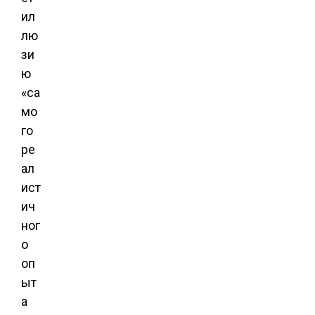
ил
лю
зи
ю
«са
мо
го
ре
ал
ист
ич
ног
о
оп
ыт
а