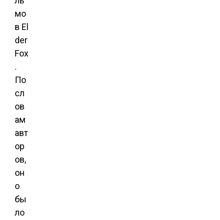
ль
мо
в El
der
Fox
.
По
сл
ов
ам
авт
ор
ов,
он
о
бы
ло