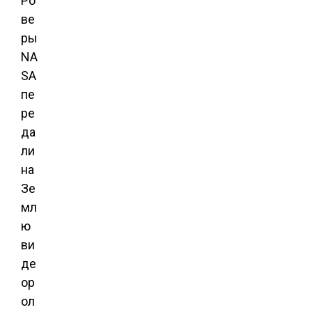
Ро
ве
ры
NA
SA
пе
ре
да
ли
на
Зе
мл
ю
ви
де
ор
ол