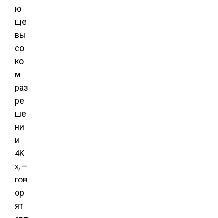
ю
ще
вы
со
ко
м
раз
ре
ше
ни
и
4K
», –
гов
ор
ят