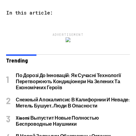
In this article:
ADVERTISEMENT
Trending
По Дорозі До Інновацій: Як Сучасні Технології
Перетворюють Кондиціонери На Зелених Та
Економічних Героїв
Снежный Апокалипсис В Калифорнии И Неваде:
Метель Бушует, Люди В Опасности
Xiaomi Выпустит Новые Полностью
Беспроводные Наушники
В Новой Зеландии Обнаружены Останки