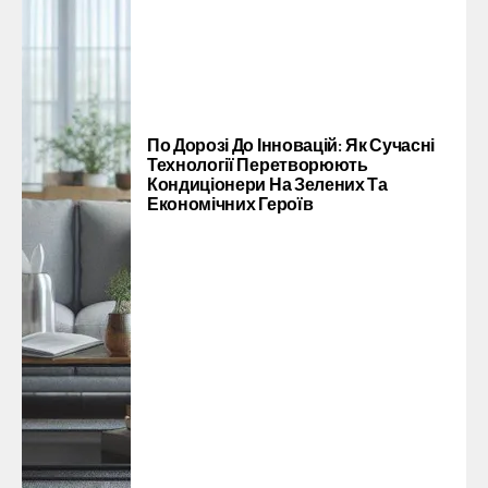
По Дорозі До Інновацій: Як Сучасні
Технології Перетворюють
Кондиціонери На Зелених Та
Економічних Героїв