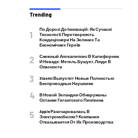
Trending
По Дорозі До Інновацій: Як Сучасні
Технології Перетворюють
Кондиціонери На Зелених Та
Економічних Героїв
Снежный Апокалипсис В Калифорнии
И Неваде: Метель Бушует, Люди В
Опасности
Xiaomi Выпустит Новые Полностью
Беспроводные Наушники
В Новой Зеландии Обнаружены
Останки Гигантского Пингвина
Apple Разочаровалась В
Электромобилях? Компания
Отказывается От Их Производства