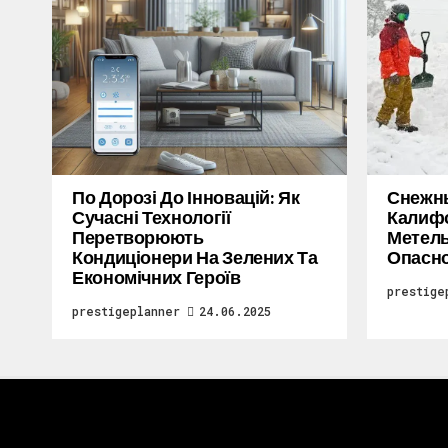
По Дорозі До Інновацій: Як
Снежн
Сучасні Технології
Калифо
Перетворюють
Метель
Кондиціонери На Зелених Та
Опасн
Економічних Героїв
prestige
prestigeplanner
24.06.2025