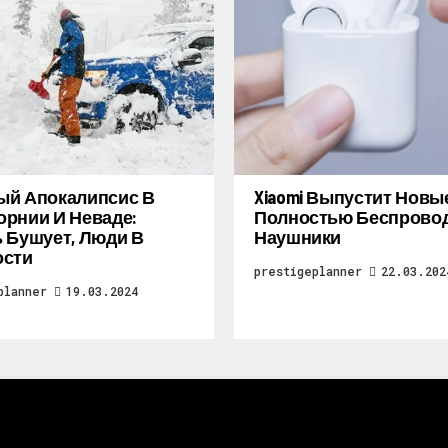
ый Апокалипсис В
Xiaomi Выпустит Новы
рнии И Неваде:
Полностью Беспрово
 Бушует, Люди В
Наушники
ости
prestigeplanner
22.03.202
planner
19.03.2024