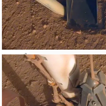
Телескоп «Хаббл» Показал Необычную
Галактику
Як Збільшити Продуктивність IPad
Google Вновь Привлекут К
Ответственности За Повторное
Неудаление Запрещённых Материалов