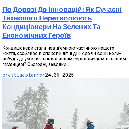
По Дорозі До Інновацій: Як Сучасні
Технології Перетворюють
Кондиціонери На Зелених Та
Економічних Героїв
Кондиціонери стали невід’ємною частиною нашого
життя, особливо в спекотні літні дні. Але чи вони коли-
небудь дружили з навколишнім середовищем та нашим
гаманцем? Сьогодні, завдяки...
prestigeplanner
24.06.2025