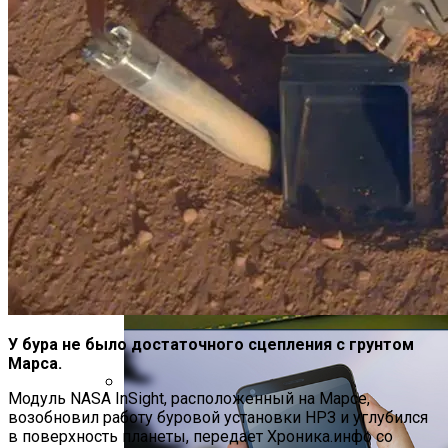
Ученые Назвали Новую Смертельную
Угрозу Для Человечества
Идеальный Помощник На Кухне: Как
Выбрать Хороший Блендер
У бура не было достаточного сцепления с грунтом
Марса.
Модуль NASA InSight, расположенный на Марсе,
В Нидерландах Придумали Способ
возобновил работу буровой установки HPЗ и углубился
Очистить Реки От Пластика
в поверхность планеты, передает Хроника.инфо со