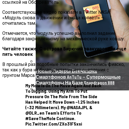
ссылкой на Обозреватель.
Соответствующее видео показали в Twitter NASA.
«Модуль снова в движении и снова копает!» –
отчитались там.
Отмечается, что модуль успешно выполнил задание
благодаря закрепленному на механической руке ковшу.
Читайте также:
С острова Бирючий эвакуировали еще
пять человек
В прошлый раз подобные попытки закончились фиаско,
так как у бура не было достаточного сцепления с
Новые Лидеры Бенчмарка
грунтом Марса.
Смартфонов AnTuTu — Супермощные
Смартфоны На Базе Snapdragon 888
My Mole Is On The Move Again And Back
To Digging. Using My Arm To Put
Pressure On The Mole From The Side
Китай Готовит Путешествие К Луне
Has Helped It Move Down ~1.25 Inches
(~32 Millimeters). My @NASAJPL &
@DLR_en Team’s Efforts To
#SaveTheMole Continue.
Pic.twitter.com/ZXo31F5xsi