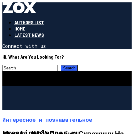
AUTHORS LIST
HOME
LATEST NEWS
Connect with us
Hi, What Are You Looking For?
Интересное и познавательное
prestigeplanner.ru
Модуль NASA Пробил Скважину На