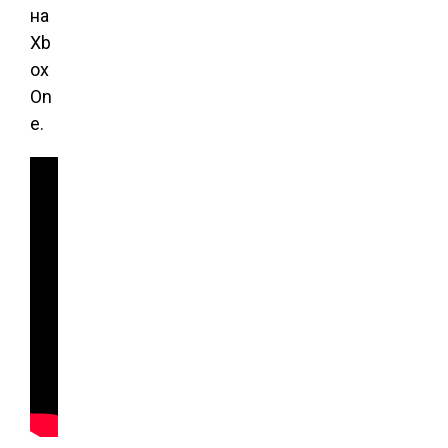
на
Xb
ox
On
e.