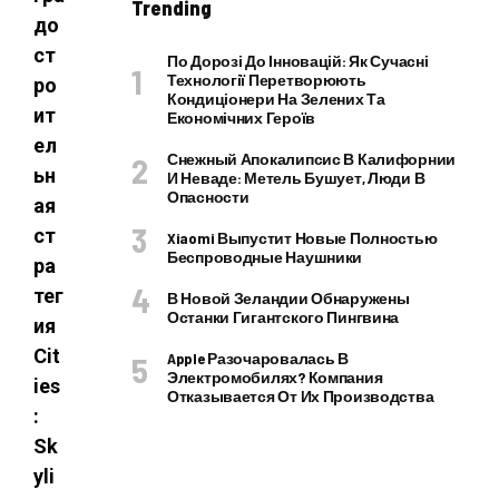
Trending
до
ст
По Дорозі До Інновацій: Як Сучасні
Технології Перетворюють
ро
Кондиціонери На Зелених Та
ит
Економічних Героїв
ел
Снежный Апокалипсис В Калифорнии
ьн
И Неваде: Метель Бушует, Люди В
Опасности
ая
ст
Xiaomi Выпустит Новые Полностью
Беспроводные Наушники
ра
тег
В Новой Зеландии Обнаружены
Останки Гигантского Пингвина
ия
Cit
Apple Разочаровалась В
Электромобилях? Компания
ies
Отказывается От Их Производства
:
Sk
yli