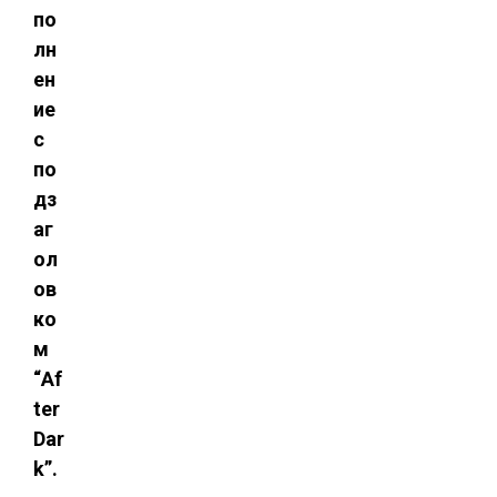
по
лн
ен
ие
с
по
дз
аг
ол
ов
ко
м
“Af
ter
Dar
k”.