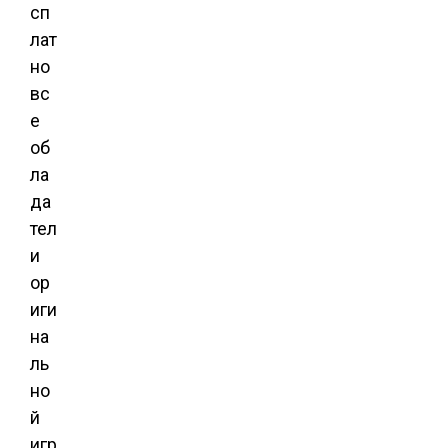
сп
лат
но
вс
е
об
ла
да
тел
и
ор
иги
на
ль
но
й
игр