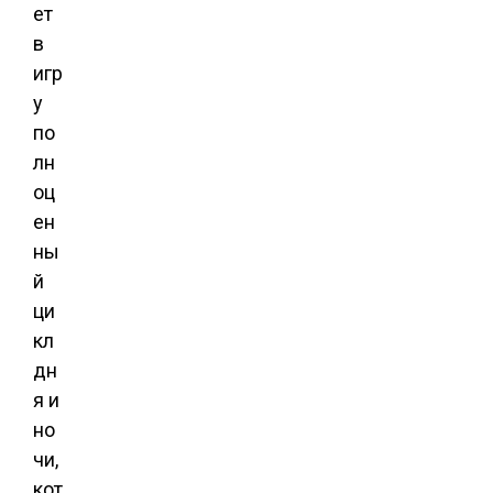
ет
в
игр
у
по
лн
оц
ен
ны
й
ци
кл
дн
я и
но
чи,
кот