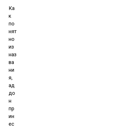
Ка
к
по
нят
но
из
наз
ва
ни
я,
ад
до
н
пр
ин
ес