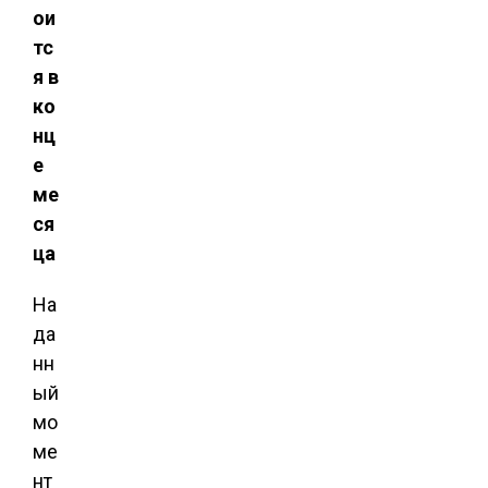
ои
тс
я в
ко
нц
е
ме
ся
ца
На
да
нн
ый
мо
ме
нт