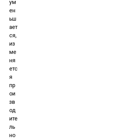
ум
ен
ьш
ает
ся,
из
ме
ня
етс
я
пр
ои
зв
од
ите
ль
но