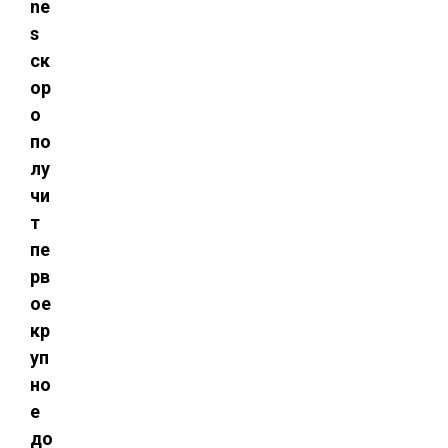
ne
s
ск
ор
о
по
лу
чи
т
пе
рв
ое
кр
уп
но
е
до