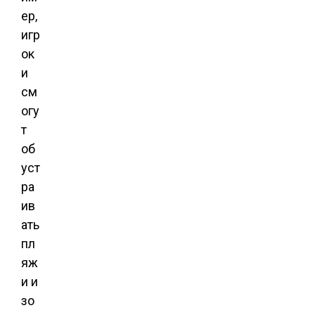
ер,
игр
ок
и
см
огу
т
об
уст
ра
ив
ать
пл
яж
и и
зо