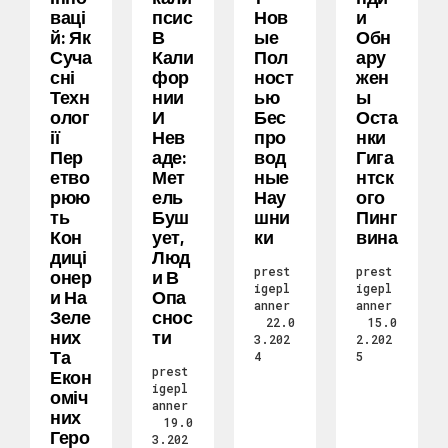
Ваці
Псис
Нов
И
Й: Як
В
Ые
Обн
Суча
Кали
Пол
Ару
Сні
Фор
Ност
Жен
Техн
Нии
Ью
Ы
Олог
И
Бес
Оста
Ії
Нев
Про
Нки
Пер
Аде:
Вод
Гига
Етво
Мет
Ные
Нтск
Рюю
Ель
Нау
Ого
Ть
Буш
Шни
Пинг
Кон
Ует,
Ки
Вина
Диці
Люд
prest
prest
Онер
И В
igepl
igepl
И На
Опа
anner
anner
Зеле
Снос
22.0
15.0
Них
Ти
3.202
2.202
Та
4
5
prest
Екон
igepl
Оміч
anner
Них
19.0
Геро
3.202