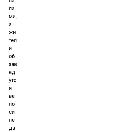
на
ла
ми,
а
жи
тел
и
об
зав
ед
утс
я
ве
ло
си
пе
да