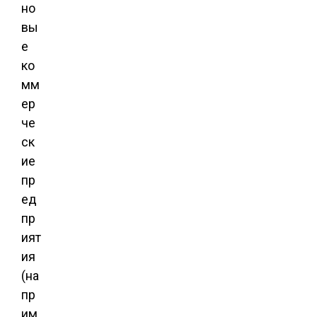
но
вы
е
ко
мм
ер
че
ск
ие
пр
ед
пр
ият
ия
(на
пр
им