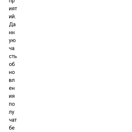
пр
ият
ий.
Да
нн
ую
ча
сть
об
но
вл
ен
ия
по
лу
чат
бе