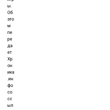
ы.
Об
это
м
пе
ре
да
ет
Хр
он
ика
.ин
фо
со
сс
ыл