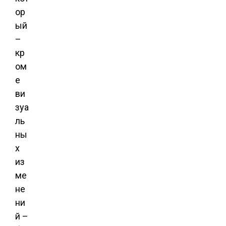
ор
ый
–
кр
ом
е
ви
зуа
ль
ны
х
из
ме
не
ни
й –