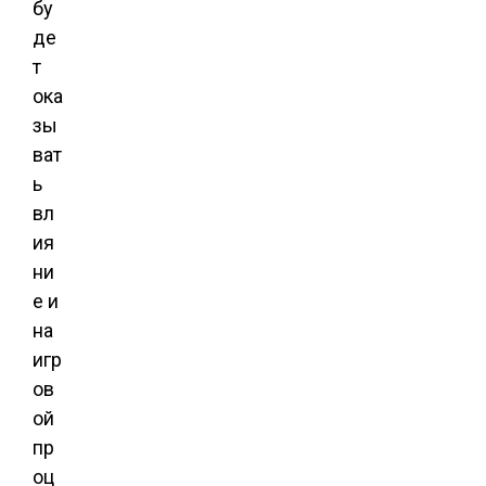
бу
де
т
ока
зы
ват
ь
вл
ия
ни
е и
на
игр
ов
ой
пр
оц