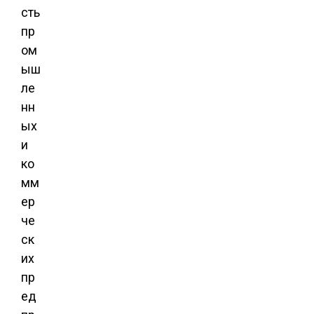
сть
пр
ом
ыш
ле
нн
ых
и
ко
мм
ер
че
ск
их
пр
ед