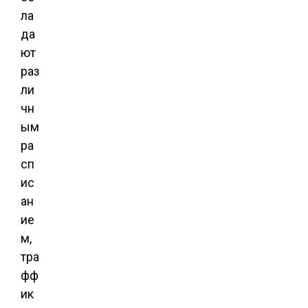
ла
да
ют
раз
ли
чн
ым
ра
сп
ис
ан
ие
м,
тра
фф
ик