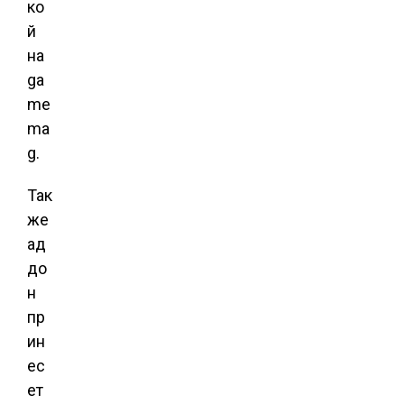
ко
й
на
ga
me
ma
g.
Так
же
ад
до
н
пр
ин
ес
ет