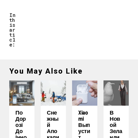
In
th
is
ar
ti
cl
e:
You May Also Like
По
Сне
Xiao
В
Дор
Жны
Mi
Нов
Озі
Й
Вып
Ой
До
Апо
Усти
Зела
Інно
Кали
Т
Нди