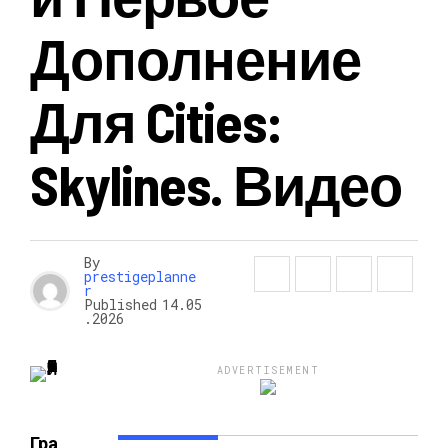
Дополнение
НОВОСТИ
Для Cities:
Skylines. Видео
By
prestigeplanne
r
Published
14.05
.2026
ADVERTISEMENT
Гра