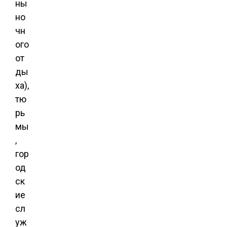
ны
но
чн
ого
от
ды
ха),
тю
рь
мы
,
гор
од
ск
ие
сл
уж