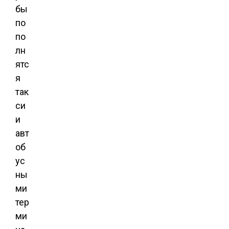
бы
по
по
лн
ятс
я
так
си
и
авт
об
ус
ны
ми
тер
ми