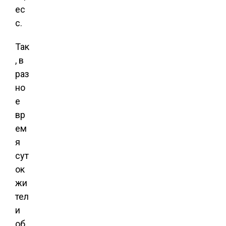
ес
с.
Так
, в
раз
но
е
вр
ем
я
сут
ок
жи
тел
и
об