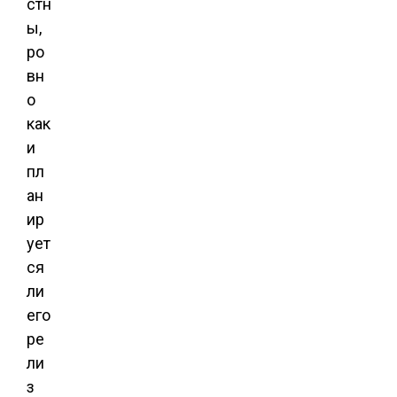
стн
ы,
ро
вн
о
как
и
пл
ан
ир
ует
ся
ли
его
ре
ли
з