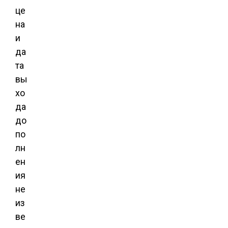
це
на
и
да
та
вы
хо
да
до
по
лн
ен
ия
не
из
ве