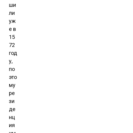
ши
ли
уж
е в
15
72
год
у,
по
это
му
ре
зи
де
нц
ия