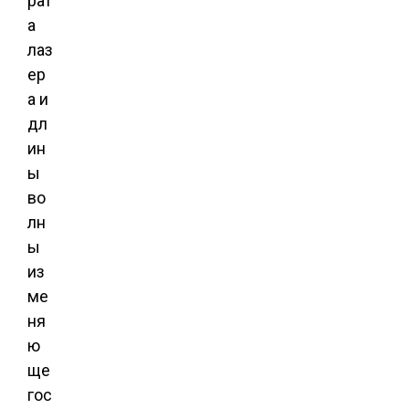
рат
а
лаз
ер
а и
дл
ин
ы
во
лн
ы
из
ме
ня
ю
ще
гос