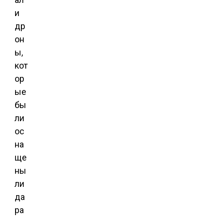
и
др
он
ы,
кот
ор
ые
бы
ли
ос
на
ще
ны
ли
да
ра