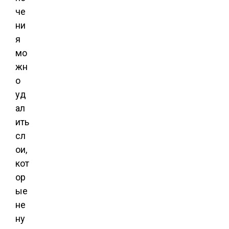
че
ни
я
мо
жн
о
уд
ал
ить
сл
ои,
кот
ор
ые
не
ну