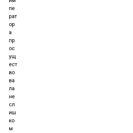
им
пе
рат
ор
а
пр
ос
ущ
ест
во
ва
ла
не
сл
иш
ко
м