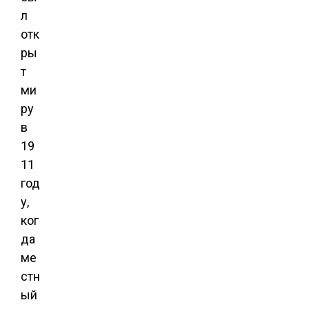
л
отк
ры
т
ми
ру
в
19
11
год
у,
ког
да
ме
стн
ый