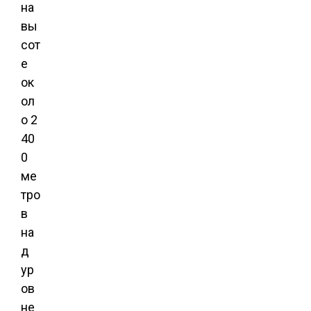
на
вы
сот
е
ок
ол
о 2
40
0
ме
тро
в
на
д
ур
ов
не