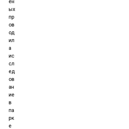
ен
ых
пр
ов
од
ил
а
ис
сл
ед
ов
ан
ие
в
па
рк
е