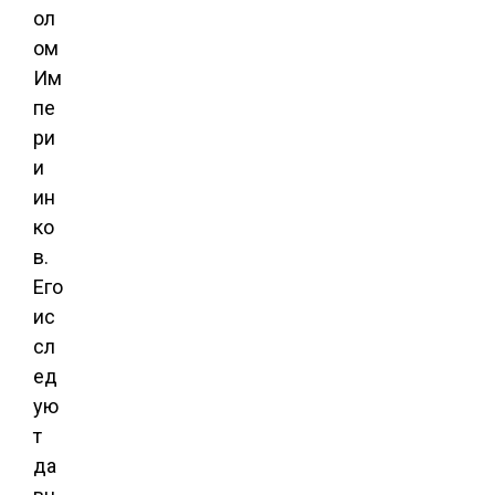
ол
ом
Им
пе
ри
и
ин
ко
в.
Его
ис
сл
ед
ую
т
да