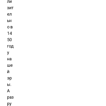
ли
зит
ел
ьн
о в
14
50
год
у
на
ше
й
эр
ы.
А
раз
ру