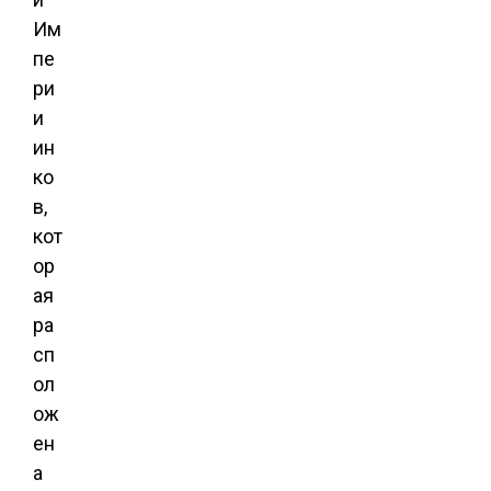
Им
пе
ри
и
ин
ко
в,
кот
ор
ая
ра
сп
ол
ож
ен
а