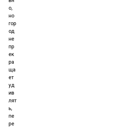
вн
о,
но
гор
од
не
пр
ек
ра
ща
ет
уд
ив
лят
ь,
пе
ре