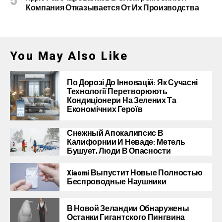
Компания Отказывается От Их Производства
You May Also Like
По Дорозі До Інновацій: Як Сучасні
Технології Перетворюють
Кондиціонери На Зелених Та
Економічних Героїв
Снежный Апокалипсис В
Калифорнии И Неваде: Метель
Бушует, Люди В Опасности
Xiaomi Выпустит Новые Полностью
Беспроводные Наушники
В Новой Зеландии Обнаружены
Останки Гигантского Пингвина