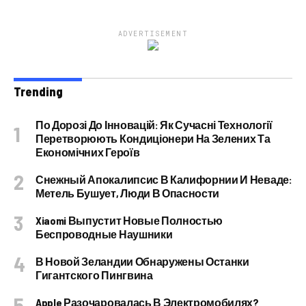
ADVERTISEMENT
Trending
По Дорозі До Інновацій: Як Сучасні Технології
Перетворюють Кондиціонери На Зелених Та
Економічних Героїв
Снежный Апокалипсис В Калифорнии И Неваде:
Метель Бушует, Люди В Опасности
Xiaomi Выпустит Новые Полностью
Беспроводные Наушники
В Новой Зеландии Обнаружены Останки
Гигантского Пингвина
Apple Разочаровалась В Электромобилях?