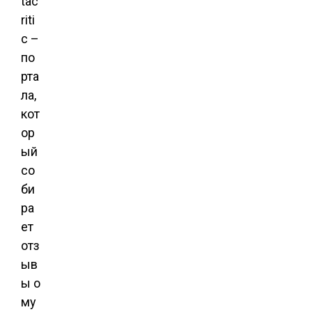
tac
riti
c –
по
рта
ла,
кот
ор
ый
со
би
ра
ет
отз
ыв
ы о
му