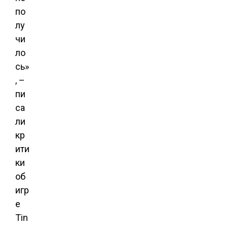
по
лу
чи
ло
сь»
, –
пи
са
ли
кр
ити
ки
об
игр
е
Tin