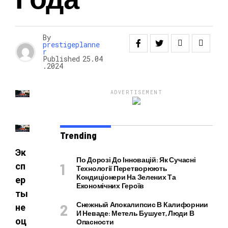
НОВОСТИ
By
prestigeplanne
r
Published
25.04
.2024
ADVERTISEMENT
Trending
Эк
По Дорозі До Інновацій: Як Сучасні
сп
Технології Перетворюють
Кондиціонери На Зелених Та
ер
Економічних Героїв
ты
Снежный Апокалипсис В Калифорнии
не
И Неваде: Метель Бушует, Люди В
оц
Опасности