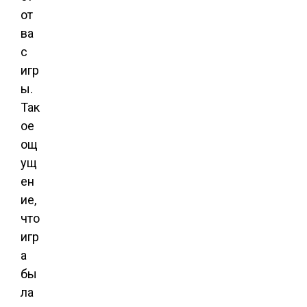
от
ва
с
игр
ы.
Так
ое
ощ
ущ
ен
ие,
что
игр
а
бы
ла