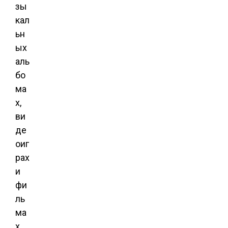
зы
кал
ьн
ых
аль
бо
ма
х,
ви
де
оиг
рах
и
фи
ль
ма
х,