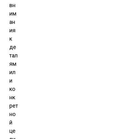
вн
им
ан
ия
к
де
тал
ям
ил
и
ко
нк
рет
но
й
це