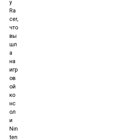
y
Ra
cer,
что
вы
шл
а
на
игр
ов
ой
ко
нс
ол
и
Nin
ten