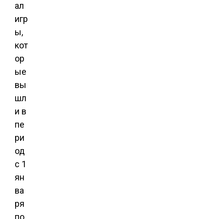
ал
игр
ы,
кот
ор
ые
вы
шл
и в
пе
ри
од
с 1
ян
ва
ря
по