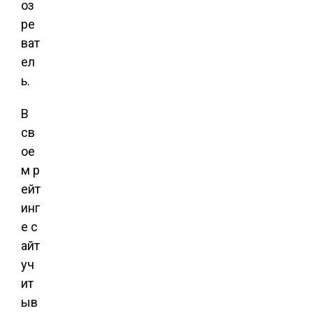
оз
ре
ват
ел
ь.
В
св
ое
м р
ейт
инг
е с
айт
уч
ит
ыв