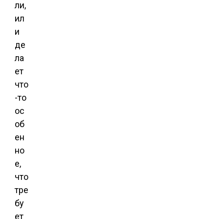
ли,
ил
и
де
ла
ет
что
-то
ос
об
ен
но
е,
что
тре
бу
ет