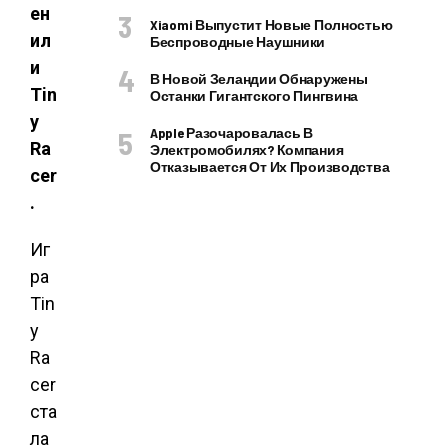
ен
Xiaomi Выпустит Новые Полностью
ил
Беспроводные Наушники
и
В Новой Зеландии Обнаружены
Tin
Останки Гигантского Пингвина
y
Apple Разочаровалась В
Ra
Электромобилях? Компания
Отказывается От Их Производства
cer
.
Иг
ра
Tin
y
Ra
cer
ста
ла