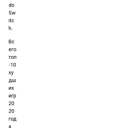
do
Sw
itc
h.
Вс
его
топ
-10
ху
дш
их
игр
20
20
год
а