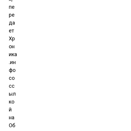
пе
ре
да
ет
Хр
он
ика
.ин
фо
со
сс
ыл
ко
й
на
Об