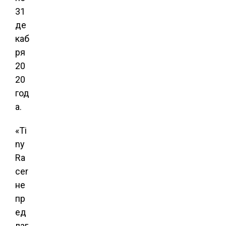
31
де
каб
ря
20
20
год
а.
«Ti
ny
Ra
cer
не
пр
ед
лаг