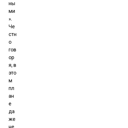
ны
ми
».
Че
стн
о
гов
ор
я, в
это
м
пл
ан
е
да
же
не