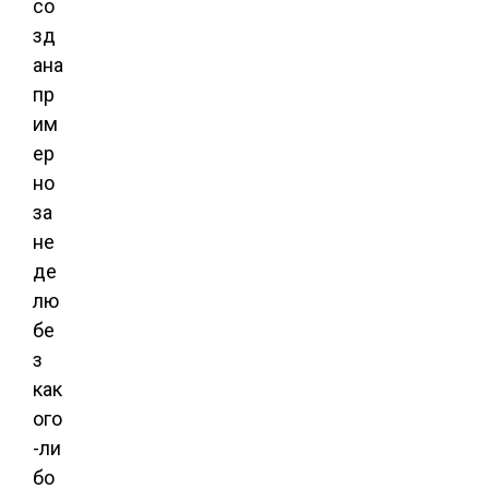
со
зд
ана
пр
им
ер
но
за
не
де
лю
бе
з
как
ого
-ли
бо