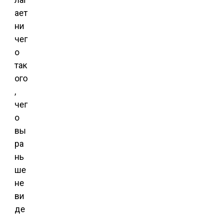
ает
ни
чег
о
так
ого
,
чег
о
вы
ра
нь
ше
не
ви
де