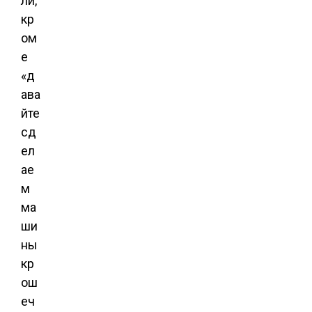
ли,
кр
ом
е
«д
ава
йте
сд
ел
ае
м
ма
ши
ны
кр
ош
еч