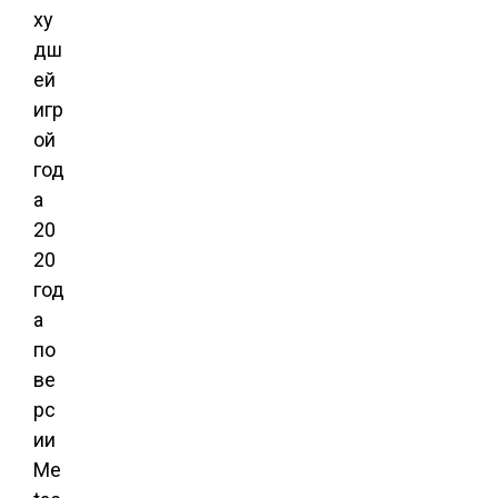
ху
дш
ей
игр
ой
год
а
20
20
год
а
по
ве
рс
ии
Me