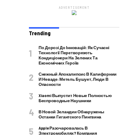
ADVERTISEMENT
Trending
По Дорозі До Інновацій: Як Сучасні
Технології Перетворюють
Кондиціонери На Зелених Та
Економічних Героїв
Снежный Апокалипсис В Калифорнии
И Неваде: Метель Бушует, Люди В
Опасности
Xiaomi Выпустит Новые Полностью
Беспроводные Наушники
В Новой Зеландии Обнаружены
Останки Гигантского Пингвина
Apple Разочаровалась В
Электромобилях? Компания