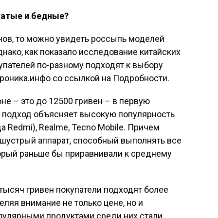
атые и бедные?
нов, то можно увидеть россыпь моделей
нако, как показало исследование китайских
купателей по-разному подходят к выбору
роника.инфо со ссылкой на Подробности.
е – это до 12500 гривен – в первую
й подход объясняет высокую популярность
а Redmi), Realme, Tecno Mobile. Причем
шустрый аппарат, способный выполнять все
торый раньше бы приравнивали к среднему
 тысяч гривен покупатели подходят более
ляя внимание не только цене, но и
опулярными продуктами среди них стали