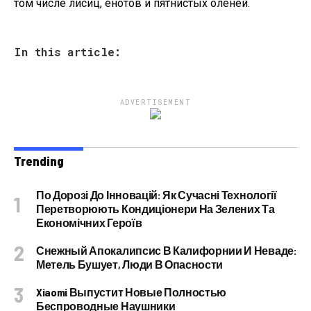
том числе лисиц, енотов и пятнистых оленей.
In this article:
ADVERTISEMENT
Trending
По Дорозі До Інновацій: Як Сучасні Технології
Перетворюють Кондиціонери На Зелених Та
Економічних Героїв
Снежный Апокалипсис В Калифорнии И Неваде:
Метель Бушует, Люди В Опасности
Xiaomi Выпустит Новые Полностью
Беспроводные Наушники