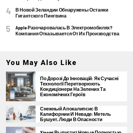
В Новой Зеландии Обнаружены Останки
Гигантского Пингвина
Apple Разочаровалась В Электромобилях?
Компания Отказывается От Их Производства
You May Also Like
По Дорозі До Інновацій: Як Сучасні
Технології Перетворюють
Кондиціонери На Зелених Та
Економічних Героїв
Снежный Апокалипсис В
Калифорнии И Неваде: Метель
Бушует, Люди В Опасности
Xiaomi Выпустит Новые Полностью