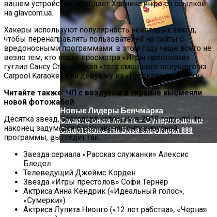
вашем устройстве, передает Хроника.инфо со ссылкой
на glavcom.ua.
Хакеры используют популярность некоторых звезд,
чтобы перенаправлять пользователей на сайты с
вредоносными программами: в этом году чаще всего не
везло тем, кто после просмотра «Игры престолов»
гуглил Сансу Старк, искал «того смешного ведущего из
Carpool Karaoke» или девушку из «Рассказа служанки».
Читайте также:
ЧП с воздухом в Украине высмеяли
новой фотожабой
Новые Лидеры Бенчмарка
Десятка звезд, благодаря которым в 2019 году кто-то
Смартфонов AnTuTu — Супермощные
наконец задумался о скачивании антивирусной
Смартфоны На Базе Snapdragon 888
программы, выглядит так:
Звезда сериала «Рассказ служанки» Алексис
Китай Готовит Путешествие К Луне
Бледел
Телеведущий Джеймс Корден
Звезда «Игры престолов» Софи Тернер
Актриса Анна Кендрик («Идеальный голос»,
«Сумерки»)
Актриса Лупита Нионго («12 лет рабства», «Черная