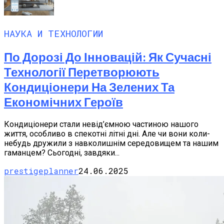
НАУКА И ТЕХНОЛОГИИ
По Дорозі До Інновацій: Як Сучасні
Технології Перетворюють
Кондиціонери На Зелених Та
Економічних Героїв
Кондиціонери стали невід’ємною частиною нашого
життя, особливо в спекотні літні дні. Але чи вони коли-
небудь дружили з навколишнім середовищем та нашим
гаманцем? Сьогодні, завдяки...
prestigeplanner
24.06.2025