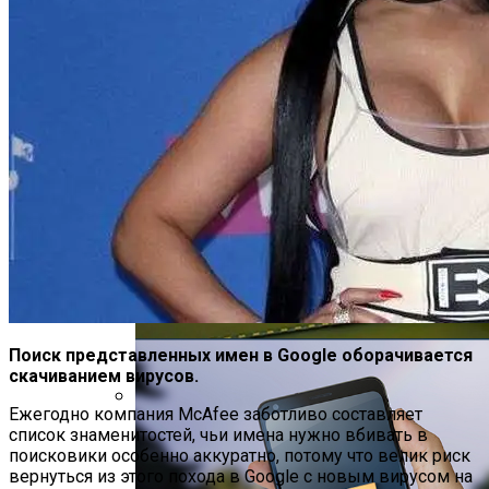
Угрозу Для Человечества
Идеальный Помощник На Кухне: Как
Выбрать Хороший Блендер
Поиск представленных имен в Google оборачивается
скачиванием вирусов.
Ежегодно компания McAfee заботливо составляет
В Нидерландах Придумали Способ
список знаменитостей, чьи имена нужно вбивать в
Очистить Реки От Пластика
поисковики особенно аккуратно, потому что велик риск
вернуться из этого похода в Google с новым вирусом на