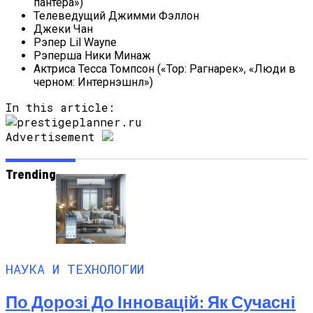
пантера»)
Телеведущий Джимми Фэллон
Джеки Чан
Рэпер Lil Wayne
Рэперша Ники Минаж
Актриса Тесса Томпсон («Тор: Рагнарек», «Люди в
черном: Интернэшнл»)
In this article:
Advertisement
Trending
НАУКА И ТЕХНОЛОГИИ
По Дорозі До Інновацій: Як Сучасні