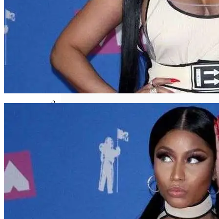
Телескоп «Хаббл» Показал Необычную
Галактику
Як Збільшити Продуктивність IPad
Google Вновь Привлекут К
Ответственности За Повторное
Неудаление Запрещённых Материалов
Ученые Назвали Новую Смертельную