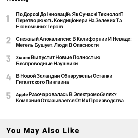
По Дорозі До Інновацій: Як Сучасні Технології
Перетворюють Кондиціонери На Зелених Та
Економічних Героїв
Снежный Апокалипсис В Калифорнии И Неваде:
Метель Бушует, Люди В Опасности
Xiaomi Выпустит Новые Полностью
Беспроводные Наушники
В Новой Зеландии Обнаружены Останки
Гигантского Пингвина
Apple Разочаровалась В Электромобилях?
Компания Отказывается От Их Производства
You May Also Like