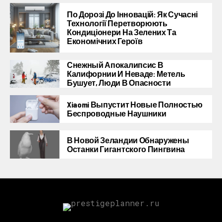
По Дорозі До Інновацій: Як Сучасні
Технології Перетворюють
Кондиціонери На Зелених Та
Економічних Героїв
Снежный Апокалипсис В
Калифорнии И Неваде: Метель
Бушует, Люди В Опасности
Xiaomi Выпустит Новые Полностью
Беспроводные Наушники
В Новой Зеландии Обнаружены
Останки Гигантского Пингвина