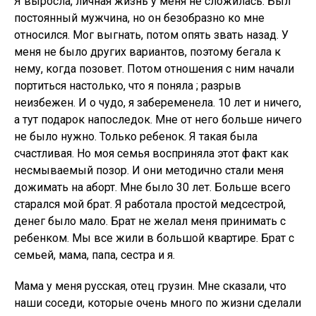
Я выросла, личная жизнь у меня не сложилась. Был
постоянный мужчина, но он безобразно ко мне
относился. Мог выгнать, потом опять звать назад.​ У
меня не было других вариантов, поэтому бегала к
нему, когда позовет. Потом отношения с ним начали
портиться настолько, что я поняла ; разрыв
неизбежен. И о чудо, я забеременела. 10 лет​ и ничего,
а тут подарок напоследок. Мне от него больше ничего
не было нужно. Только ребенок. Я такая была
счастливая. Но моя семья восприняла этот факт как
несмываемый позор. И они методично стали меня
дожимать на аборт. Мне было 30 лет. ​Больше всего
старался мой брат. Я работала простой медсестрой,
денег было мало. Брат не желал меня принимать с
ребенком. Мы все жили в большой квартире. Брат с
семьей, мама, папа, сестра и я.
Мама у меня русская, отец грузин. Мне сказали, что
наши соседи, которые очень много по жизни сделали